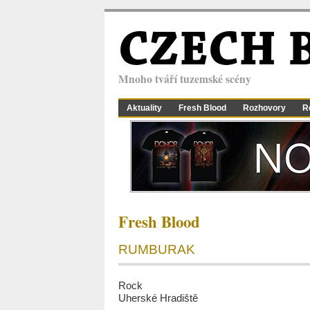
CZECH 
Mnoho tváří tuzemské scény
Aktuality
Fresh Blood
Rozhovory
R
Fresh Blood
RUMBURAK
Rock
Uherské Hradiště