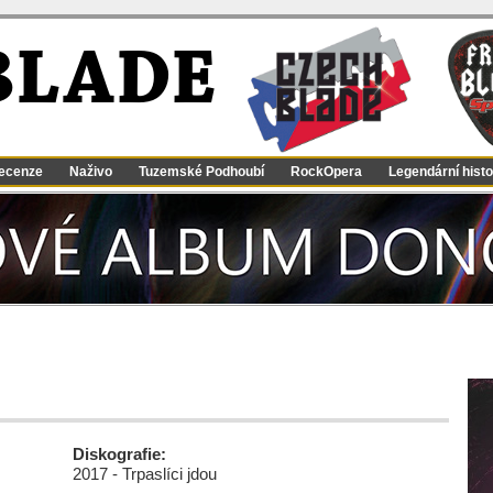
BLADE
ecenze
Naživo
Tuzemské Podhoubí
RockOpera
Legendární histo
Diskografie:
2017 - Trpaslíci jdou