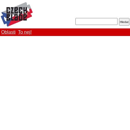
Oblasti
To nej!