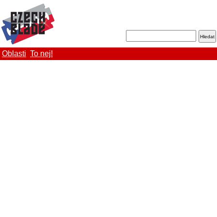
Oblasti
To nej!