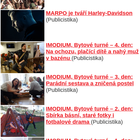
MARPO je tváří Harley-Davidson
(Publicistika)
IMODIUM, Bytové turné – 4. den:
Na ochozu, plačící dítě a nahý muž
v bazénu
(Publicistika)
IMODIUM, Bytové turné – 3. den:
Parádní sestava a zničená postel
(Publicistika)
IMODIUM, Bytové turné – 2. den:
Sbírka básní, staré fotky i
fotbalové drama
(Publicistika)