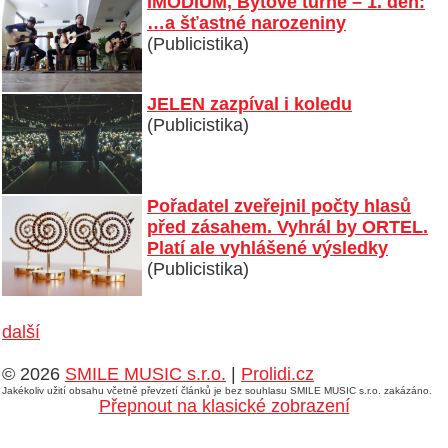
IMODIUM, Bytové turné – 1. den:
…a šťastné narozeniny
(Publicistika)
JELEN zazpíval i koledu
(Publicistika)
Pořadatel zveřejnil počty hlasů
před zásahem. Vyhrál by ORTEL.
Platí ale vyhlášené výsledky
(Publicistika)
další
© 2026
SMILE MUSIC s.r.o.
|
Prolidi.cz
Jakékoliv užití obsahu včetně převzetí článků je bez souhlasu SMILE MUSIC s.r.o. zakázáno.
Přepnout na klasické zobrazení