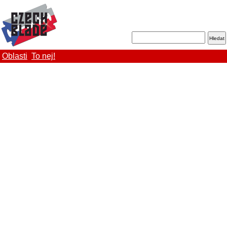
Oblasti
To nej!