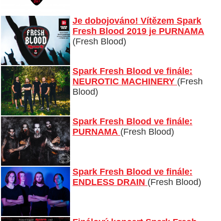
Je dobojováno! Vítězem Spark
Fresh Blood 2019 je PURNAMA
(Fresh Blood)
Spark Fresh Blood ve finále:
NEUROTIC MACHINERY
(Fresh
Blood)
Spark Fresh Blood ve finále:
PURNAMA
(Fresh Blood)
Spark Fresh Blood ve finále:
ENDLESS DRAIN
(Fresh Blood)