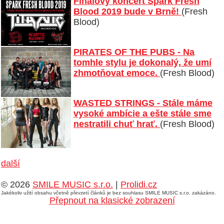
Finálový koncert Spark Fresh
Blood 2019 bude v Brně!
(Fresh
Blood)
PIRATES OF THE PUBS - Na
tomhle stylu je dokonalý, že umí
zhmotňovat emoce.
(Fresh Blood)
WASTED STRINGS - Stále máme
vysoké ambície a ešte stále sme
nestratili chuť hrať.
(Fresh Blood)
další
© 2026
SMILE MUSIC s.r.o.
|
Prolidi.cz
Jakékoliv užití obsahu včetně převzetí článků je bez souhlasu SMILE MUSIC s.r.o. zakázáno.
Přepnout na klasické zobrazení