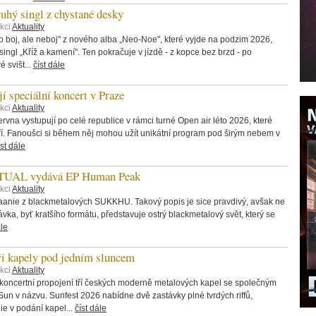
hý singl z chystané desky
kci
Aktuality
o boj, ale neboj" z nového alba „Neo-Noe", které vyjde na podzim 2026,
ingl „Kříž a kamení". Ten pokračuje v jízdě - z kopce bez brzd - po
é svišt...
číst dále
speciální koncert v Praze
kci
Aktuality
vna vystupují po celé republice v rámci turné Open air léto 2026, které
ří. Fanoušci si během něj mohou užít unikátní program pod širým nebem v
íst dále
AL vydává EP Human Peak
kci
Aktuality
aanie z blackmetalových SUKKHU. Takový popis je sice pravdivý, avšak ne
ávka, byť kratšího formátu, představuje ostrý blackmetalový svět, který se
ále
tři kapely pod jedním sluncem
kci
Aktuality
 koncertní propojení tří českých moderně metalových kapel se společným
n v názvu. Sunfest 2026 nabídne dvě zastávky plné tvrdých riffů,
ie v podání kapel...
číst dále