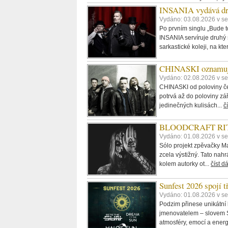
INSANIA vydává dru
Vydáno: 03.08.2026 v se
Po prvním singlu „Bude t
INSANIA servíruje druhý s
sarkastické koleji, na kter
CHINASKI oznamují 
Vydáno: 02.08.2026 v se
CHINASKI od poloviny čer
potrvá až do poloviny zá
jedinečných kulisách...
č
BLOODCRAFT RITU
Vydáno: 01.08.2026 v se
Sólo projekt zpěvačky M
zcela výstižný. Tato nahr
kolem autorky ot...
číst d
Sunfest 2026 spojí 
Vydáno: 01.08.2026 v se
Podzim přinese unikátní
jmenovatelem – slovem Su
atmosféry, emocí a energ