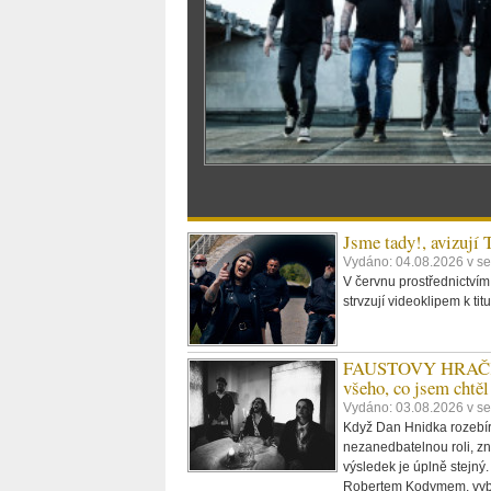
Jsme tady!, avizují
Vydáno: 04.08.2026 v se
V červnu prostřednictvím
strvzují videoklipem k t
FAUSTOVY HRAČKY -
všeho, co jsem chtěl
Vydáno: 03.08.2026 v s
Když Dan Hnidka rozebírá
nezanedbatelnou roli, zn
výsledek je úplně stejný.
Robertem Kodymem, vybe