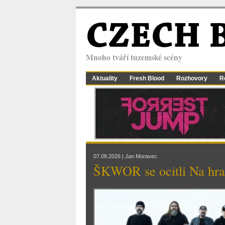
CZECH 
Mnoho tváří tuzemské scény
Aktuality
Fresh Blood
Rozhovory
R
07.08.2026 | Jan Moravec
ŠKWOR se ocitli Na hr