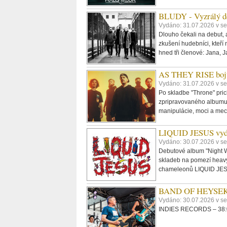
BLUDY - Vyzrálý d
Vydáno: 31.07.2026 v s
Dlouho čekali na debut, 
zkušení hudebníci, kteří 
hned tři členové: Jana, J
AS THEY RISE bojuj
Vydáno: 31.07.2026 v se
Po skladbe "Throne" pri
zpripravovaného albumu 
manipulácie, moci a mech
LIQUID JESUS vydá
Vydáno: 30.07.2026 v se
Debutové album "Night 
skladeb na pomezí heavy 
chameleonů LIQUID JESUS
BAND OF HEYSEK -
Vydáno: 30.07.2026 v s
INDIES RECORDS – 38:00