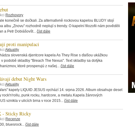
ebut
ekci
Rozhovory
ale konečně se dočkali. Za alternativně rockovou kapelou BLUDY stojí
na albu „Znovu" rozhodně neplují s trendy. O kapelní filozofii nám pověděli
an a Petr Dobiášovšt...
číst dále
í proti manipulaci
kci
Aktuality
chádza slovenská djentcore kapela As They Rise s ďalšou ukážkou
v podobě skladby "Breach The Nexus". Text skladby sa dotýka
anizmov, ktoré prosperujú z našej...
číst dále
vají debut Night Wars
kci
Aktuality
Wars" kapely LIQUID JESUS vychází 14. srpna 2026. Album obsahuje deset
rock'n'rollu, punk rocku, hardcore, a metalu.Kapela žánrových
 vznikla v ulicích brna v roce 2015...
číst dále
 Sticky Ricky
ekci
Recenze
, bluesrock...
číst dále