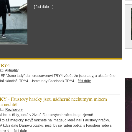
[ číst dále... ]
 TRY4
kci
Aktuality
 EP "Jsme tady" dali crossoveroví TRY4 vědět, že jsou tady, a aktuálně to
itulní skladbě. TRY4 - Jsme tady!Facebook TRY4...
číst dále
 Faustovy hračky jsou nádherně nechutným mixem
 a nechtěl
ekci
Rozhovory
 hru s čísly, která v životě Faustových hraček hraje zjevně
í to až magicky. Když mrknete na image, d které halí Faustovy hračky,
 A když dáte Danovu otázku, jestli by se raději potkal s Faustem nebo s
re si ...
číst dále