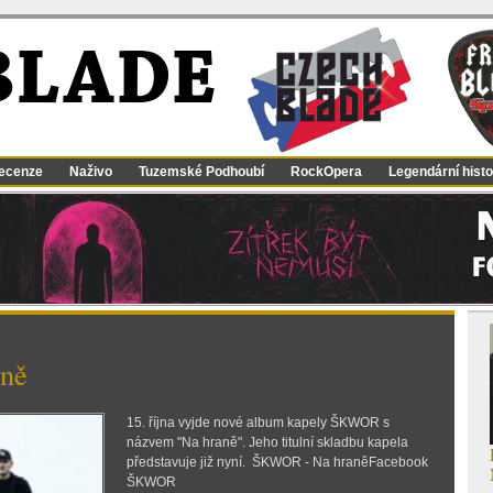
BLADE
ecenze
Naživo
Tuzemské Podhoubí
RockOpera
Legendární histo
aně
15. října vyjde nové album kapely ŠKWOR s
názvem "Na hraně". Jeho titulní skladbu kapela
představuje již nyní. ŠKWOR - Na hraněFacebook
ŠKWOR