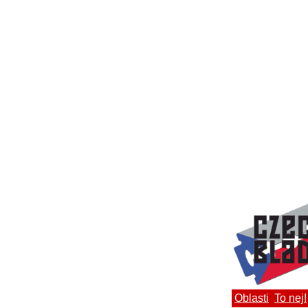
Oblasti
To nej!