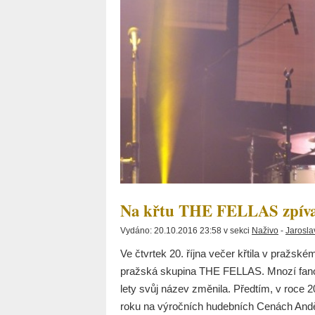
Na křtu THE FELLAS zpí
Vydáno: 20.10.2016 23:58 v sekci
Naživo
-
Jarosla
Ve čtvrtek 20. října večer křtila v pražs
pražská skupina THE FELLAS. Mnozí fanouš
lety svůj název změnila. Předtím, v roce 
roku na výročních hudebních Cenách Andě