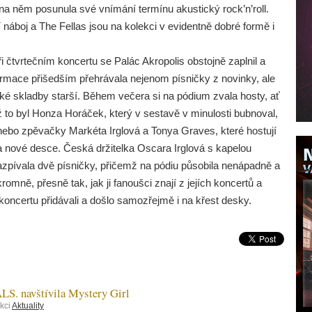
na něm posunula své vnímání termínu akustický rock’n’roll.
náboj a The Fellas jsou na kolekci v evidentně dobré formě i
i čtvrtečním koncertu se Palác Akropolis obstojně zaplnil a
ormace přišedším přehrávala nejenom písničky z novinky, ale
aké skladby starší. Během večera si na pódium zvala hosty, ať
ž to byl Honza Horáček, který v sestavě v minulosti bubnoval,
nebo zpěvačky Markéta Irglová a Tonya Graves, které hostují
a nové desce. Česká držitelka Oscara Irglová s kapelou
azpívala dvě písničky, přičemž na pódiu působila nenápadně a
romně, přesně tak, jak ji fanoušci znají z jejích koncertů a
koncertu přidávali a došlo samozřejmě i na křest desky.
 navštívila Mystery Girl
kci
Aktuality