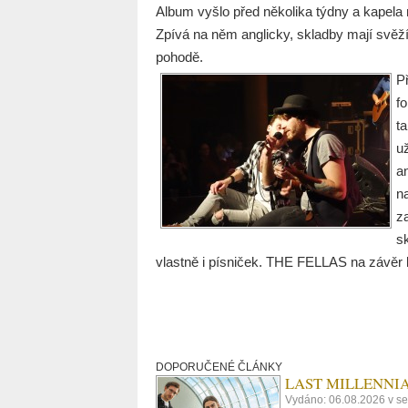
Album vyšlo před několika týdny a kapela 
Zpívá na něm anglicky, skladby mají svěží 
pohodě.
Př
f
t
u
a
n
z
sk
vlastně i písniček. THE FELLAS na závěr 
DOPORUČENÉ ČLÁNKY
LAST MILLENNIALS.
Vydáno: 06.08.2026 v se