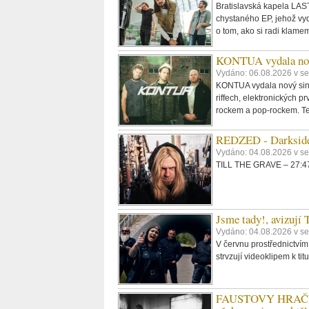
Bratislavská kapela LAST
chystaného EP, jehož vyd
o tom, ako si radi klame
KONTUA vydala nov
Vydáno: 06.08.2026 v se
KONTUA vydala nový singl
riffech, elektronických p
rockem a pop-rockem. Tex
REDZED - Darkside
Vydáno: 04.08.2026 v s
TILL THE GRAVE – 27:47,
Jsme tady!, avizují
Vydáno: 04.08.2026 v se
V červnu prostřednictvím
strvzují videoklipem k t
FAUSTOVY HRAČKY -