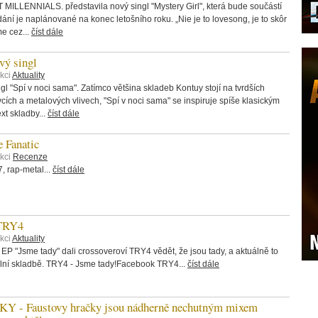
 MILLENNIALS. představila nový singl "Mystery Girl", která bude součástí
ání je naplánované na konec letošního roku. „Nie je to lovesong, je to skôr
me cez...
číst dále
ý singl
kci
Aktuality
 "Spí v noci sama". Zatímco většina skladeb Kontuy stojí na tvrdších
rvcích a metalových vlivech, "Spí v noci sama" se inspiruje spíše klasickým
t skladby...
číst dále
 Fanatic
ekci
Recenze
 rap-metal...
číst dále
 TRY4
kci
Aktuality
 EP "Jsme tady" dali crossoveroví TRY4 vědět, že jsou tady, a aktuálně to
itulní skladbě. TRY4 - Jsme tady!Facebook TRY4...
číst dále
 Faustovy hračky jsou nádherně nechutným mixem