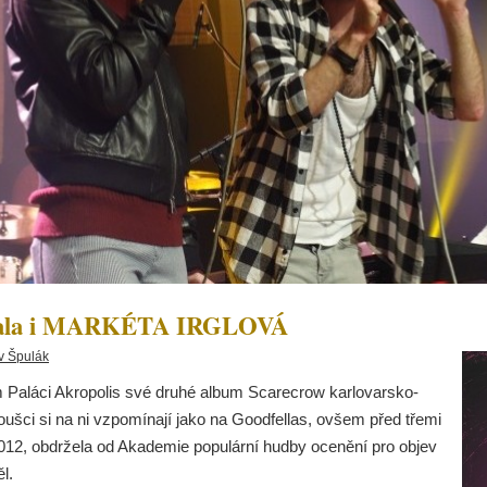
vala i MARKÉTA IRGLOVÁ
v Špulák
kém Paláci Akropolis své druhé album Scarecrow karlovarsko-
ci si na ni vzpomínají jako na Goodfellas, ovšem před třemi
2012, obdržela od Akademie populární hudby ocenění pro objev
l.