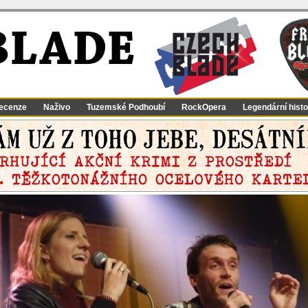
BLADE
ecenze
Naživo
Tuzemské Podhoubí
RockOpera
Legendární histo