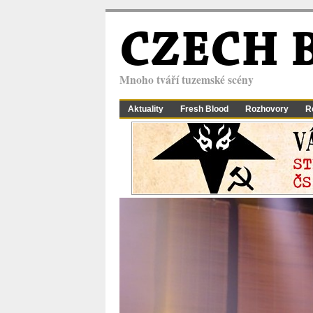
CZECH 
Mnoho tváří tuzemské scény
Aktuality
Fresh Blood
Rozhovory
R