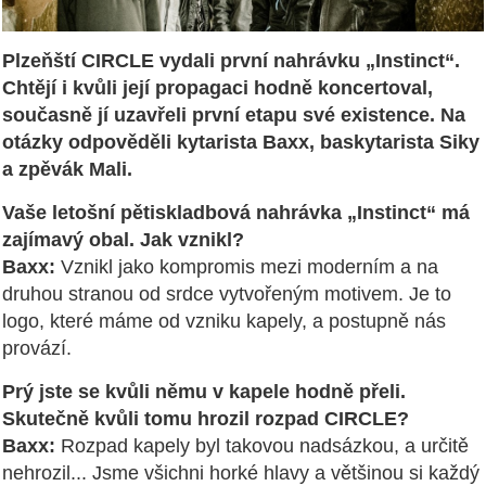
Plzeňští CIRCLE vydali první nahrávku „Instinct“.
Chtějí i kvůli její propagaci hodně koncertoval,
současně jí uzavřeli první etapu své existence. Na
otázky odpověděli kytarista Baxx, baskytarista Siky
a zpěvák Mali.
Vaše letošní pětiskladbová nahrávka „Instinct“ má
zajímavý obal. Jak vznikl?
Baxx:
Vznikl jako kompromis mezi moderním a na
druhou stranou od srdce vytvořeným motivem. Je to
logo, které máme od vzniku kapely, a postupně nás
provází.
Prý jste se kvůli němu v kapele hodně přeli.
Skutečně kvůli tomu hrozil rozpad CIRCLE?
Baxx:
Rozpad kapely byl takovou nadsázkou, a určitě
nehrozil... Jsme všichni horké hlavy a většinou si každý