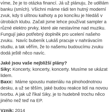
víme, že je to otázka financí. Já už plánuju, že udělám
banku (smích). Všichni máme rádi ten hutný moderní
zvuk, kdy ti ulítnou kalhoty a po koncíku je hledáš v
útrobách klubu. Začali jsme lehce používat sampler a
různé elektro prvky, které ale nestavíme nad muziku.
Fungují jako potřebný doplněk pro ucelení našeho
zvuku. Navíc bubeník Lukáš pracuje v nahrávacím
studiu, a tak věřím, že to našemu budoucímu zvuku
dodá ještě něco navíc.
Jaké jsou vaše nejbližší plány?
Siky:
Koncerty, koncerty, koncerty. Musíme se ukázat
lidem.
Baxx:
Máme spoustu materiálu na plnohodnotnou
desku, a už se těším, jaké budou reakce lidí na novou
tvorbu. A jak už říkal Siky, je to hudebně trochu něco
jiného než teď na EP.
Vznik:
2014