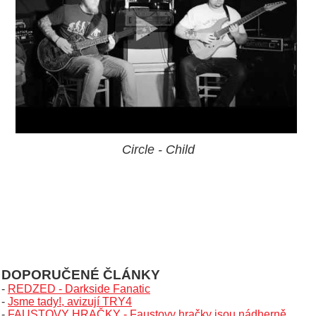
Circle - Child
DOPORUČENÉ ČLÁNKY
-
REDZED - Darkside Fanatic
-
Jsme tady!, avizují TRY4
-
FAUSTOVY HRAČKY - Faustovy hračky jsou nádherně