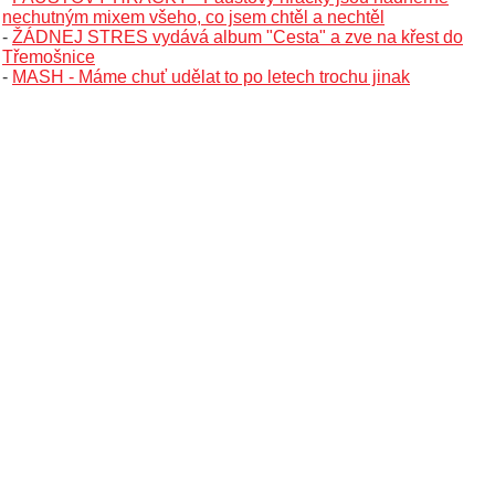
nechutným mixem všeho, co jsem chtěl a nechtěl
-
ŽÁDNEJ STRES vydává album "Cesta" a zve na křest do
Třemošnice
-
MASH - Máme chuť udělat to po letech trochu jinak