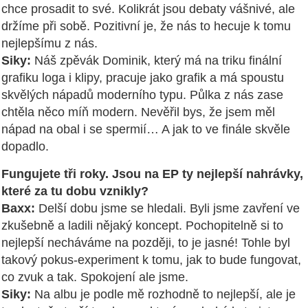
chce prosadit to své. Kolikrát jsou debaty vášnivé, ale
držíme při sobě. Pozitivní je, že nás to hecuje k tomu
nejlepšímu z nás.
Siky:
Náš zpěvák Dominik, který má na triku finální
grafiku loga i klipy, pracuje jako grafik a má spoustu
skvělých nápadů moderního typu. Půlka z nás zase
chtěla něco míň modern. Nevěřil bys, že jsem měl
nápad na obal i se spermií… A jak to ve finále skvěle
dopadlo.
Fungujete tři roky. Jsou na EP ty nejlepší nahrávky,
které za tu dobu vznikly?
Baxx:
Delší dobu jsme se hledali. Byli jsme zavření ve
zkušebně a ladili nějaký koncept. Pochopitelně si to
nejlepší necháváme na později, to je jasné! Tohle byl
takový pokus-experiment k tomu, jak to bude fungovat,
co zvuk a tak. Spokojení ale jsme.
Siky:
Na albu je podle mě rozhodně to nejlepší, ale je