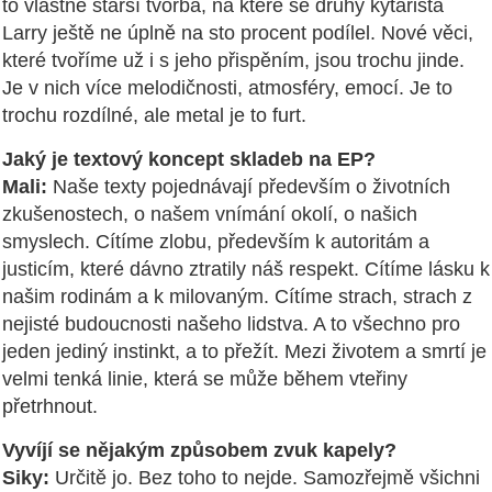
to vlastně starší tvorba, na které se druhý kytarista
Larry ještě ne úplně na sto procent podílel. Nové věci,
které tvoříme už i s jeho přispěním, jsou trochu jinde.
Je v nich více melodičnosti, atmosféry, emocí. Je to
trochu rozdílné, ale metal je to furt.
Jaký je textový koncept skladeb na EP?
Mali:
Naše texty pojednávají především o životních
zkušenostech, o našem vnímání okolí, o našich
smyslech. Cítíme zlobu, především k autoritám a
justicím, které dávno ztratily náš respekt. Cítíme lásku k
našim rodinám a k milovaným. Cítíme strach, strach z
nejisté budoucnosti našeho lidstva. A to všechno pro
jeden jediný instinkt, a to přežít. Mezi životem a smrtí je
velmi tenká linie, která se může během vteřiny
přetrhnout.
Vyvíjí se nějakým způsobem zvuk kapely?
Siky:
Určitě jo. Bez toho to nejde. Samozřejmě všichni