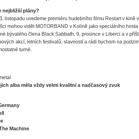
 nejbližší plány?
3. listopadu uvedeme premiéru hudebního filmu Restart v kině v 
ušci mohou vidět MOTORBAND v Kolíně jako speciálního hosta
né bývalého člena Black Sabbath, 9. prosince v Liberci a v pří
bových akcí, letních festivalů, slavností a rádi bychom na podzi
mostatné turné.
metal
jich alba měla vždy velmi kvalitní a nadčasový zvuk
 Germany
ll
ce
 The Machine