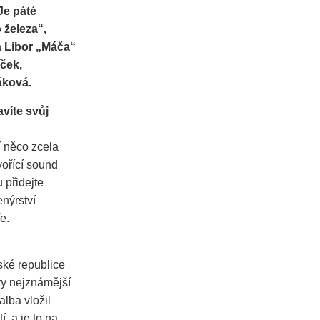
Je páté
 železa“,
a Libor „Máča“
íček,
áková.
avíte svůj
í něco zcela
vořící sound
 přidejte
nýrství
e.
ké republice
 ty nejznámější
lba vložil
, a je to na