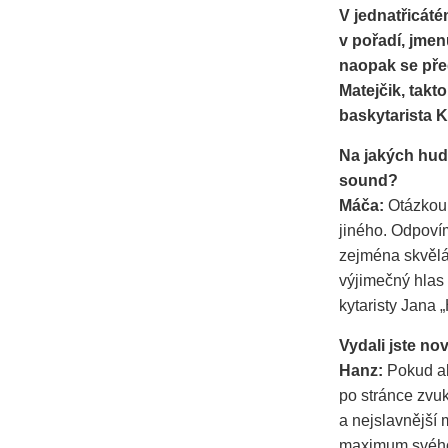
V jednatřicát
v pořadí, jmen
naopak se před
Matejčik, takto
baskytarista 
Na jakých hude
sound?
Máča:
Otázkou 
jiného. Odpovím
zejména skvělá 
výjimečný hlas 
kytaristy Jana
Vydali jste no
Hanz:
Pokud 
po stránce zvuk
a nejslavnější
maximum svého u