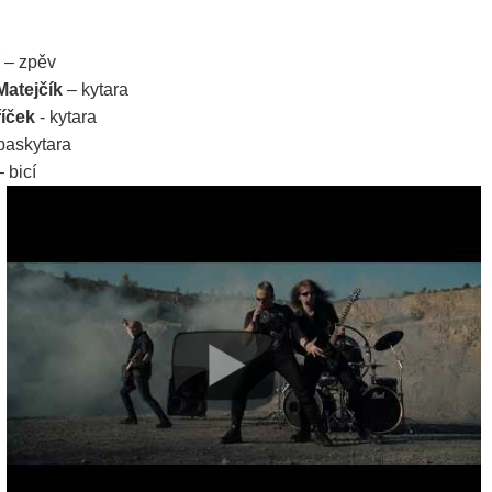
– zpěv
Matejčík
– kytara
říček
- kytara
baskytara
 bicí