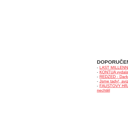
DOPORUČE
-
LAST MILLENNIA
-
KONTUA vydala 
-
REDZED - Darks
-
Jsme tady!, avi
-
FAUSTOVY HRAČK
nechtěl