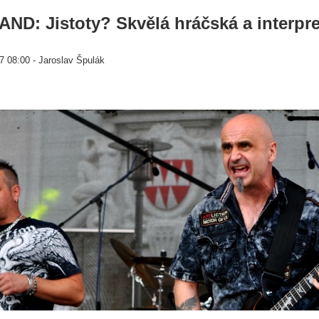
D: Jistoty? Skvělá hráčská a interpre
7 08:00 - Jaroslav Špulák