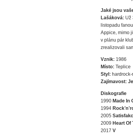
Jaké jsou vaše
Lašáková:
Už 
listopadu fano
Appice, mimo ji
v plánu pár klu
zrealizovali sa
Vznik:
1986
Místo:
Teplice
Styl:
hardrock-
Zajímavost:
Je
Diskografie
1990
Made In
1994
Rock’n’ro
2005
Satisfak
2009
Heart Of
2017
V