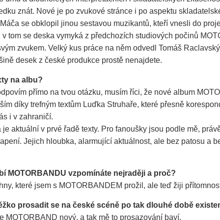
dku znát. Nové je po zvukové stránce i po aspektu skladatels
 Máča se obklopil jinou sestavou muzikantů, kteří vnesli do proje
z, v tom se deska vymyká z předchozích studiových počinů 
 svým zvukem. Velký kus práce na něm odvedl Tomáš Raclavský
tšině desek z české produkce prostě nenajdete.
xty na albu?
povím přímo na tvou otázku, musím říci, že nové album MO
ším díky trefným textům Luďka Struhaře, které přesně korespon
s i v zahraničí.
je aktuální v prvé řadě texty. Pro fanoušky jsou podle mě, práv
apení. Jejich hloubka, alarmující aktuálnost, ale bez patosu a 
obí MOTORBANDU vzpomínáte nejraději a proč?
ny, které jsem s MOTORBANDEM prožil, ale teď žiji přítomnost
těžko prosadit se na české scéně po tak dlouhé době exist
je MOTORBAND nový, a tak mě to prosazování baví.