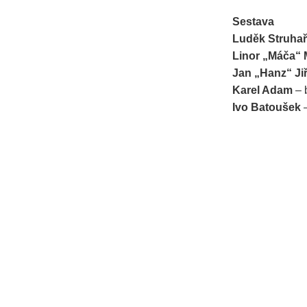
Sestava
Luděk Struhař
Linor „Máča“ 
Jan „Hanz“ Ji
Karel Adam
– 
Ivo Batoušek
–