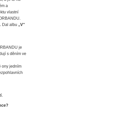
kém a
ktu vlastní
MOTORBANDU.
. Dal albu
„V“
TORBANDU je
dují s děním ve
ě ony jedním
bezpohlavních
í.
ence?