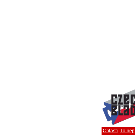
Oblasti
To nej!