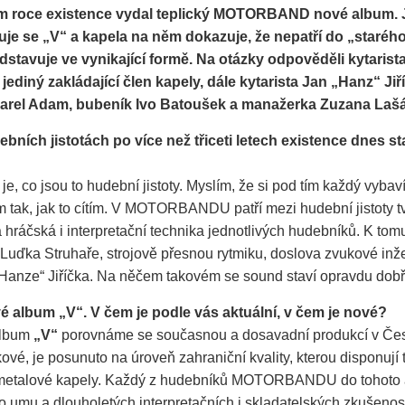
ém roce existence vydal teplický MOTORBAND nové album. 
uje se „V“ a kapela na něm dokazuje, že nepatří do „starého
stavuje ve vynikající formě. Na otázky odpověděli kytarist
 jediný zakládající člen kapely, dále kytarista Jan „Hanz“ Jiř
Karel Adam, bubeník Ivo Batoušek a manažerka Zuzana Laš
bních jistotách po více než třiceti letech existence dnes st
je, co jsou to hudební jistoty. Myslím, že si pod tím každý vybav
 tak, jak to cítím. V MOTORBANDU patří mezi hudební jistoty t
hráčská i interpretační technika jednotlivých hudebníků. K tomu
Luďka Struhaře, strojově přesnou rytmiku, doslova zvukové inže
 „Hanze“ Jiříčka. Na něčem takovém se sound staví opravdu dobř
vé album „V“. V čem je podle vás aktuální, v čem je nové?
album
„V“
porovnáme se současnou a dosavadní produkcí v Čes
ové, je posunuto na úroveň zahraniční kvality, kterou disponují
 metalové kapely. Každý z hudebníků MOTORBANDU do tohoto a
mu a dlouholetých interpretačních i skladatelských zkušeností