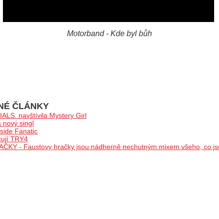
Motorband - Kde byl bůh
NÉ ČLÁNKY
LS. navštívila Mystery Girl
nový singl
ide Fanatic
zují TRY4
Y - Faustovy hračky jsou nádherně nechutným mixem všeho, co jse