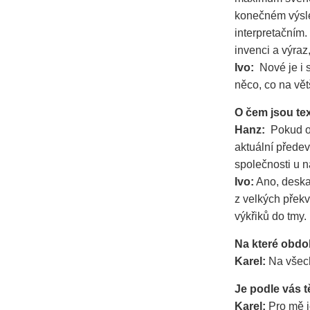
konečném výsle
interpretačním.
invenci a výra
Ivo:
Nové je i
něco, co na vě
O čem jsou te
Hanz:
Pokud od
aktuální předev
společnosti u ná
Ivo:
Ano, deska 
z velkých překv
výkřiků do tmy.
Na které obd
Karel:
Na všech
Je podle vás 
Karel:
Pro mě 