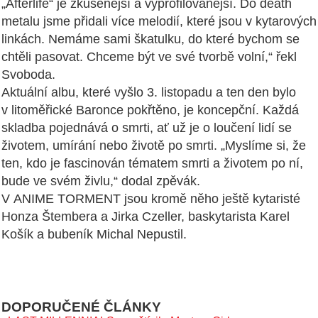
„Afterlife“ je zkušenější a vyprofilovanější. Do death
metalu jsme přidali více melodií, které jsou v kytarových
linkách. Nemáme sami škatulku, do které bychom se
chtěli pasovat. Chceme být ve své tvorbě volní,“ řekl
Svoboda.
Aktuální albu, které vyšlo 3. listopadu a ten den bylo
v litoměřické Baronce pokřtěno, je koncepční. Každá
skladba pojednává o smrti, ať už je o loučení lidí se
životem, umírání nebo životě po smrti. „Myslíme si, že
ten, kdo je fascinován tématem smrti a životem po ní,
bude ve svém živlu,“ dodal zpěvák.
V ANIME TORMENT jsou kromě něho ještě kytaristé
Honza Štembera a Jirka Czeller, baskytarista Karel
Košík a bubeník Michal Nepustil.
DOPORUČENÉ ČLÁNKY