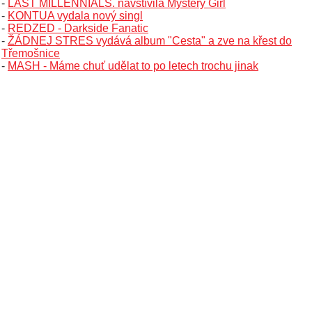
-
LAST MILLENNIALS. navštívila Mystery Girl
-
KONTUA vydala nový singl
-
REDZED - Darkside Fanatic
-
ŽÁDNEJ STRES vydává album "Cesta" a zve na křest do
Třemošnice
-
MASH - Máme chuť udělat to po letech trochu jinak