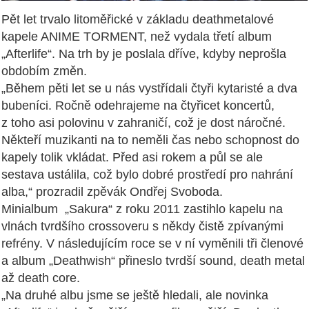
Pět let trvalo litoměřické v základu deathmetalové
kapele ANIME TORMENT, než vydala třetí album
„Afterlife“. Na trh by je poslala dříve, kdyby neprošla
obdobím změn.
„Během pěti let se u nás vystřídali čtyři kytaristé a dva
bubeníci. Ročně odehrajeme na čtyřicet koncertů,
z toho asi polovinu v zahraničí, což je dost náročné.
Někteří muzikanti na to neměli čas nebo schopnost do
kapely tolik vkládat. Před asi rokem a půl se ale
sestava ustálila, což bylo dobré prostředí pro nahrání
alba,“ prozradil zpěvák Ondřej Svoboda.
Minialbum „Sakura“ z roku 2011 zastihlo kapelu na
vlnách tvrdšího crossoveru s někdy čistě zpívanými
refrény. V následujícím roce se v ní vyměnili tři členové
a album „Deathwish“ přineslo tvrdší sound, death metal
až death core.
„Na druhé albu jsme se ještě hledali, ale novinka