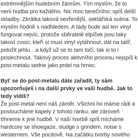
extrémnějším hudebním žánrům. Tím myslím, že to
není hudba pro každého. Nic moc tanečního; spíš delší
skladby. Zkrátka taková sevřenější, sektářská scéna. To
myslím hodně s nadhledem. A tady bude asi ten vinyl
fungovat nejvíc, protože sběratelé elpíček jsou taky
takoví cvoci, kteří si musí vinyl vytáhnout, dát na talíř,
položit jehlu…a když už se to tam točí, tak si to i
poslechnout. Takový proces aktivního procesu nejspíš k
post-metalu sedne jako prdel na hrnec.
Byť se do post-metalu dáte zařadit, ty sám
upozorňuješ i na další prvky ve vaší hudbě. Jak to
tedy vidíš?
Že post-metal není náš záměr. Všichni ho máme rádi a
posloucháme kapely z tohoto ranku, ale zároveň
tíhneme k jiné hudbě. V naší tvorbě spíš mícháme
hardcore se shoegaze, sludge s grindem, noise s
westernem. Vše pocitově. Na začátku tvorby nového