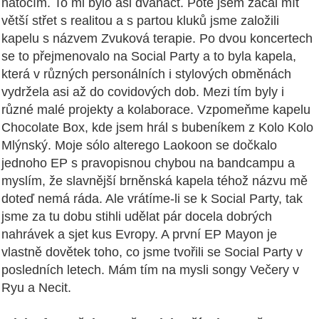
natočím. To mi bylo asi dvanáct. Poté jsem začal mít
větší střet s realitou a s partou kluků jsme založili
kapelu s názvem Zvuková terapie. Po dvou koncertech
se to přejmenovalo na Social Party a to byla kapela,
která v různých personálních i stylových obměnách
vydržela asi až do covidových dob. Mezi tím byly i
různé malé projekty a kolaborace. Vzpomeňme kapelu
Chocolate Box, kde jsem hrál s bubeníkem z Kolo Kolo
Mlýnský. Moje sólo alterego Laokoon se dočkalo
jednoho EP s pravopisnou chybou na bandcampu a
myslím, že slavnější brněnská kapela téhož názvu mě
doteď nemá ráda. Ale vrátíme-li se k Social Party, tak
jsme za tu dobu stihli udělat pár docela dobrých
nahrávek a sjet kus Evropy. A první EP Mayon je
vlastně dovětek toho, co jsme tvořili se Social Party v
posledních letech. Mám tím na mysli songy Večery v
Ryu a Necit.