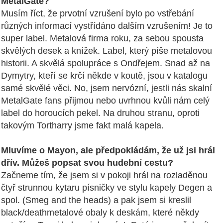
MetalGate?
Musím říct, že prvotní vzrušení bylo po vstřebání
různých informací vystřídáno dalším vzrušením! Je to
super label. Metalová firma roku, za sebou spousta
skvělých desek a knížek. Label, který píše metalovou
historii. A skvělá spolupráce s Ondřejem. Snad až na
Dymytry, kteří se krčí někde v koutě, jsou v katalogu
samé skvělé věci. No, jsem nervózní, jestli nás skalní
MetalGate fans přijmou nebo uvrhnou kvůli nám celý
label do horoucích pekel. Na druhou stranu, oproti
takovým Tortharry jsme fakt malá kapela.
Mluvíme o Mayon, ale předpokládám, že už jsi hrál
dřív. Můžeš popsat svou hudební cestu?
Začneme tím, že jsem si v pokoji hrál na rozladěnou
čtyř strunnou kytaru písničky ve stylu kapely Degen a
spol. (Smeg and the heads) a pak jsem si kreslil
black/deathmetalové obaly k deskám, které někdy