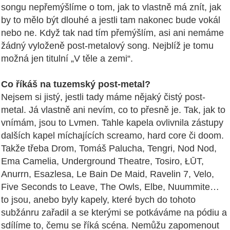
songu nepřemýšlíme o tom, jak to vlastně má znít, jak
by to mělo být dlouhé a jestli tam nakonec bude vokál
nebo ne. Když tak nad tím přemýšlím, asi ani nemáme
žádný vyloženě post-metalový song. Nejblíž je tomu
možná jen titulní „V těle a zemi“.
Co říkáš na tuzemský post-metal?
Nejsem si jistý, jestli tady máme nějaký čistý post-
metal. Já vlastně ani nevím, co to přesně je. Tak, jak to
vnímám, jsou to Lvmen. Tahle kapela ovlivnila zástupy
dalších kapel míchajících screamo, hard core či doom.
Takže třeba Drom, Tomáš Palucha, Tengri, Nod Nod,
Ema Camelia, Underground Theatre, Tosiro, ŁŪT,
Anurrn, Esazlesa, Le Bain De Maid, Ravelin 7, Velo,
Five Seconds to Leave, The Owls, Elbe, Nuummite…
to jsou, anebo byly kapely, které bych do tohoto
subžánru zařadil a se kterými se potkáváme na pódiu a
sdílíme to, čemu se říká scéna. Nemůžu zapomenout