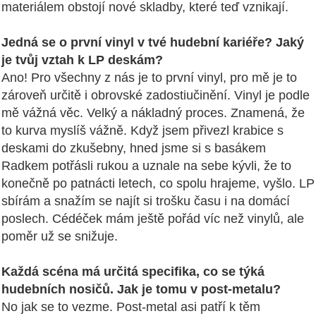
materiálem obstojí nové skladby, které teď vznikají.
Jedná se o první vinyl v tvé hudební kariéře? Jaký
je tvůj vztah k LP deskám?
Ano! Pro všechny z nás je to první vinyl, pro mě je to
zároveň určitě i obrovské zadostiučinění. Vinyl je podle
mě vážná věc. Velký a nákladný proces. Znamená, že
to kurva myslíš vážně. Když jsem přivezl krabice s
deskami do zkušebny, hned jsme si s basákem
Radkem potřásli rukou a uznale na sebe kývli, že to
konečně po patnácti letech, co spolu hrajeme, vyšlo. LP
sbírám a snažím se najít si trošku času i na domácí
poslech. Cédéček mám ještě pořád víc než vinylů, ale
poměr už se snižuje.
Každá scéna má určitá specifika, co se týká
hudebních nosičů. Jak je tomu v post-metalu?
No jak se to vezme. Post-metal asi patří k těm