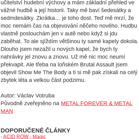
učitelství hudební výchovy a mám základní přehled ve
vážné hudbě a její historii. Taky mě baví šedesátky a
sedmdesátky. Zkrátka… je toho dost. Teď mě mrzí, že
moc nemám čas na objevování něčeho nového. Hudbu
vlastně poslouchám jen v autě nebo když si jdu
zaběhat. To ale sjíždím většinou ty samé kapely dokola.
Dlouho jsem nezažil u nových kapel, že bych ty
nahrávky jel znovu a znovu. Už mě nic moc neumí
překvapit. Ale třeba na loňském Brutal Assault jsem
objevil Show Me The Body a ti si mě pak získali na celý
zbytek léta a velkou část podzimu.
Autor: Václav Votruba
Původně zveřejněno na
METAL FOREVER & METAL
MAN
DOPORUČENÉ ČLÁNKY
-
ACID ROW - Magic