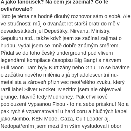
A jako fanoušek? Na čem jsi začínal? Co tě
ovlivňovalo?
Toto je téma na hodně dlouhý rozhovor sám o sobě. Ale
ve stručnosti: můj o dvanáct let starší bratr do mě v
devadesátkách jel Depešáky, Nirvanu, Ministry,
Sepulturu atd., takže když jsem se začínal zajímat o
hudbu, vydal jsem se mně dobře známým směrem.
Přidal se do toho český underground pod vlivem
legendární kompilace časopisu Big Bang! s názvem
Full Moon. Tam byly Kurtizány nebo Gnu. To se bavíme
o začátku nového milénia a já byl adolescentní nu-
metalista a zároveň příznivec neotřelého zvuku, který
razil label Silver Rocket. Mezitím jsem ale objevoval
grunge, hlavně tedy Mudhoney. Pak chvilkové
poblouzení Vypsanou Fixou - to na sebe prásknu! No a
pak rychlé vzpamatování u hard coru a hlučných kapel
jako Akimbo, KEN Mode, Gaza, Cult Leader aj.
Nedopatřením jsem mezi tím vším vystudoval i obor