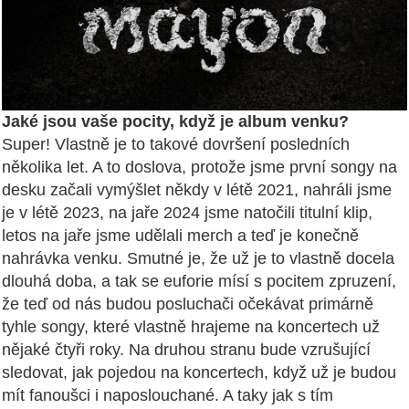
Jaké jsou vaše pocity, když je album venku?
Super! Vlastně je to takové dovršení posledních
několika let. A to doslova, protože jsme první songy na
desku začali vymýšlet někdy v létě 2021, nahráli jsme
je v létě 2023, na jaře 2024 jsme natočili titulní klip,
letos na jaře jsme udělali merch a teď je konečně
nahrávka venku. Smutné je, že už je to vlastně docela
dlouhá doba, a tak se euforie mísí s pocitem zpruzení,
že teď od nás budou posluchači očekávat primárně
tyhle songy, které vlastně hrajeme na koncertech už
nějaké čtyři roky. Na druhou stranu bude vzrušující
sledovat, jak pojedou na koncertech, když už je budou
mít fanoušci i naposlouchané. A taky jak s tím