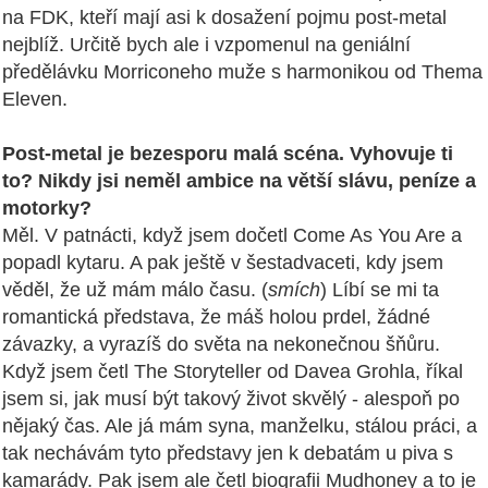
na FDK, kteří mají asi k dosažení pojmu post-metal
nejblíž. Určitě bych ale i vzpomenul na geniální
předělávku Morriconeho muže s harmonikou od Thema
Eleven.
Post-metal je bezesporu malá scéna. Vyhovuje ti
to? Nikdy jsi neměl ambice na větší slávu, peníze a
motorky?
Měl. V patnácti, když jsem dočetl Come As You Are a
popadl kytaru. A pak ještě v šestadvaceti, kdy jsem
věděl, že už mám málo času. (
smích
) Líbí se mi ta
romantická představa, že máš holou prdel, žádné
závazky, a vyrazíš do světa na nekonečnou šňůru.
Když jsem četl The Storyteller od Davea Grohla, říkal
jsem si, jak musí být takový život skvělý - alespoň po
nějaký čas. Ale já mám syna, manželku, stálou práci, a
tak nechávám tyto představy jen k debatám u piva s
kamarády. Pak jsem ale četl biografii Mudhoney a to je