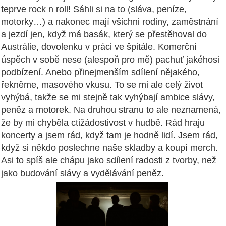
teprve rock n roll! Sáhli si na to (sláva, peníze,
motorky…) a nakonec mají všichni rodiny, zaměstnání
a jezdí jen, když má basák, který se přestěhoval do
Austrálie, dovolenku v práci ve špitále. Komerční
úspěch v sobě nese (alespoň pro mě) pachuť jakéhosi
podbízení. Anebo přinejmenším sdílení nějakého,
řekněme, masového vkusu. To se mi ale celý život
vyhýbá, takže se mi stejně tak vyhýbají ambice slávy,
peněz a motorek. Na druhou stranu to ale neznamená,
že by mi chyběla ctižádostivost v hudbě. Rád hraju
koncerty a jsem rád, když tam je hodně lidí. Jsem rád,
když si někdo poslechne naše skladby a koupí merch.
Asi to spíš ale chápu jako sdílení radosti z tvorby, než
jako budování slávy a vydělávání peněz.