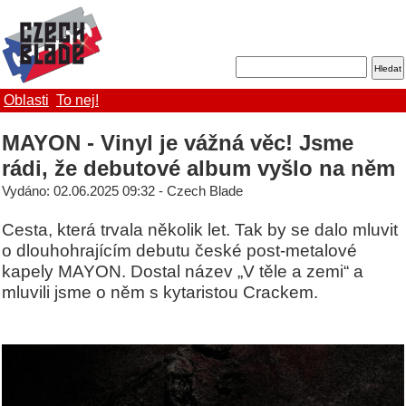
Oblasti
To nej!
MAYON - Vinyl je vážná věc! Jsme
rádi, že debutové album vyšlo na něm
Vydáno: 02.06.2025 09:32 - Czech Blade
Cesta, která trvala několik let. Tak by se dalo mluvit
o dlouhohrajícím debutu české post-metalové
kapely MAYON. Dostal název „V těle a zemi“ a
mluvili jsme o něm s kytaristou Crackem.