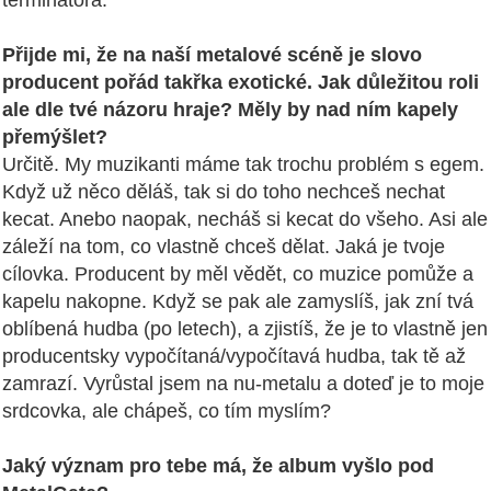
Přijde mi, že na naší metalové scéně je slovo
producent pořád takřka exotické. Jak důležitou roli
ale dle tvé názoru hraje? Měly by nad ním kapely
přemýšlet?
Určitě. My muzikanti máme tak trochu problém s egem.
Když už něco děláš, tak si do toho nechceš nechat
kecat. Anebo naopak, necháš si kecat do všeho. Asi ale
záleží na tom, co vlastně chceš dělat. Jaká je tvoje
cílovka. Producent by měl vědět, co muzice pomůže a
kapelu nakopne. Když se pak ale zamyslíš, jak zní tvá
oblíbená hudba (po letech), a zjistíš, že je to vlastně jen
producentsky vypočítaná/vypočítavá hudba, tak tě až
zamrazí. Vyrůstal jsem na nu-metalu a doteď je to moje
srdcovka, ale chápeš, co tím myslím?
Jaký význam pro tebe má, že album vyšlo pod