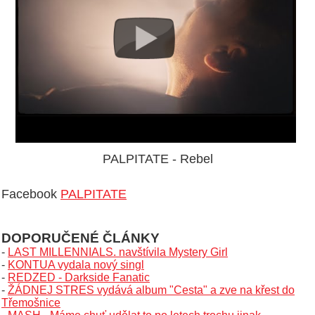
PALPITATE - Rebel
Facebook
PALPITATE
DOPORUČENÉ ČLÁNKY
-
LAST MILLENNIALS. navštívila Mystery Girl
-
KONTUA vydala nový singl
-
REDZED - Darkside Fanatic
-
ŽÁDNEJ STRES vydává album "Cesta" a zve na křest do
Třemošnice