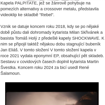
Kapela PALPITATE, jež se žánrově pohybuje na
pomezích alternativy a crossover metalu, představila
videoklip ke skladbě "Rebel".
Vznik se datuje koncem roku 2018, kdy se po nějaké
době půstu dali dohromady kytarista Milan Skřivánek a
basista Tomáš Holý z předešlé kapely SHOCKWAVE. K
nim se připojil taktéž nějakou dobu stagnující bubeník
Jan Eliáš. V tomto složení V tomto složení kapela v
roce 2021 vydala eponymní EP, obsahující pět skladeb.
Sestavu v covidových časech doplnil kytarista Martin
Švestka. Koncem roku 2024 za bicí usedl René
Šalamoun.