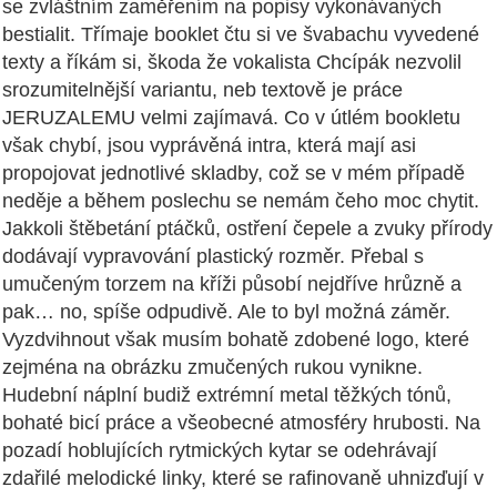
se zvláštním zaměřením na popisy vykonávaných
bestialit. Třímaje booklet čtu si ve švabachu vyvedené
texty a říkám si, škoda že vokalista Chcípák nezvolil
srozumitelnější variantu, neb textově je práce
JERUZALEMU velmi zajímavá. Co v útlém bookletu
však chybí, jsou vyprávěná intra, která mají asi
propojovat jednotlivé skladby, což se v mém případě
neděje a během poslechu se nemám čeho moc chytit.
Jakkoli štěbetání ptáčků, ostření čepele a zvuky přírody
dodávají vypravování plastický rozměr. Přebal s
umučeným torzem na kříži působí nejdříve hrůzně a
pak… no, spíše odpudivě. Ale to byl možná záměr.
Vyzdvihnout však musím bohatě zdobené logo, které
zejména na obrázku zmučených rukou vynikne.
Hudební náplní budiž extrémní metal těžkých tónů,
bohaté bicí práce a všeobecné atmosféry hrubosti. Na
pozadí hoblujících rytmických kytar se odehrávají
zdařilé melodické linky, které se rafinovaně uhnizďují v