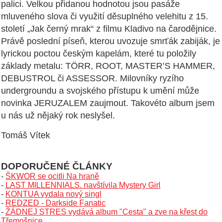
palici. Velkou přidanou hodnotou jsou pasáže
mluveného slova či využití děsuplného velehitu z 15.
století „Jak černý mrak“ z filmu Kladivo na čarodějnice.
Právě poslední píseň, kterou uvozuje smrťák zabiják, je
lyrickou poctou českým kapelám, které tu položily
základy metalu: TÖRR, ROOT, MASTER’S HAMMER,
DEBUSTROL či ASSESSOR. Milovníky ryzího
undergroundu a svojského přístupu k umění může
novinka JERUZALEM zaujmout. Takovéto album jsem
u nás už nějaký rok neslyšel.
Tomáš Vítek
DOPORUČENÉ ČLÁNKY
-
ŠKWOR se ocitli Na hraně
-
LAST MILLENNIALS. navštívila Mystery Girl
-
KONTUA vydala nový singl
-
REDZED - Darkside Fanatic
-
ŽÁDNEJ STRES vydává album "Cesta" a zve na křest do
Třemošnice