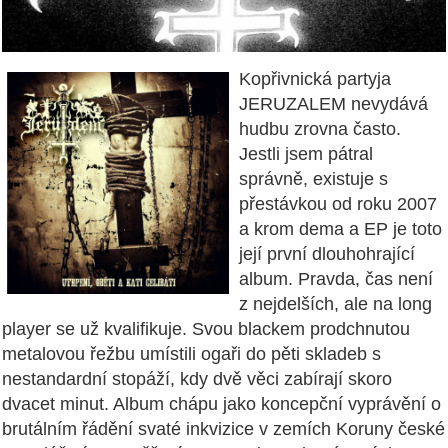
Kopřivnická partyja
JERUZALEM nevydává
hudbu zrovna často.
Jestli jsem pátral
správně, existuje s
přestávkou od roku 2007
a krom dema a EP je toto
její první dlouhohrající
album. Pravda, čas není
z nejdelších, ale na long
player se už kvalifikuje. Svou blackem prodchnutou
metalovou řežbu umístili ogaři do pěti skladeb s
nestandardní stopáží, kdy dvě věci zabírají skoro
dvacet minut. Album chápu jako koncepční vyprávění o
brutálním řádění svaté inkvizice v zemích Koruny české