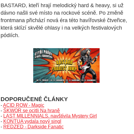
BASTARD, kteří hrají melodický hard & heavy, si už
dávno našli své místo na rockové scéně. Po změně
frontmana přichází nová éra této havířovské čtveřice,
která sklízí skvělé ohlasy i na velkých festivalových
pódiích.
DOPORUČENÉ ČLÁNKY
-
ACID ROW - Magic
-
ŠKWOR se ocitli Na hraně
-
LAST MILLENNIALS. navštívila Mystery Girl
-
KONTUA vydala nový singl
-
REDZED - Darkside Fanatic