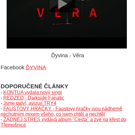
Ďyvina - Věra
Facebook
ĎYVINA
DOPORUČENÉ ČLÁNKY
-
KONTUA vydala nový singl
-
REDZED - Darkside Fanatic
-
Jsme tady!, avizují TRY4
-
FAUSTOVY HRAČKY - Faustovy hračky jsou nádherně
nechutným mixem všeho, co jsem chtěl a nechtěl
-
ŽÁDNEJ STRES vydává album "Cesta" a zve na křest do
Třemošnice