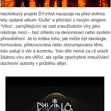
Neofolkový projekt ĎYVINA navazuje na před dvěma
lety vydané album "Duše" a přichází s novým singlem
"Věra", zamýšlejícím se nad zneužíváním víry jako
nástroje moci – bez ohledu na denominaci nebo systém
přesvědčení. Je to kritika toho, jak může být ideologie
formována, překrucována nebo zkorumpována těmi,
kdo usilují o vliv a kontrolu. Toto dílo nemá za cíl urazit
žádnou víru ani věřící, ale spíše zpochybnit zneužívání
duchovní autority v průběhu dějin.