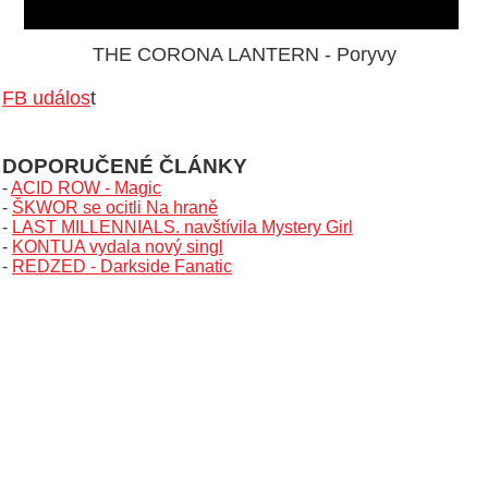
THE CORONA LANTERN - Poryvy
FB událos
t
DOPORUČENÉ ČLÁNKY
-
ACID ROW - Magic
-
ŠKWOR se ocitli Na hraně
-
LAST MILLENNIALS. navštívila Mystery Girl
-
KONTUA vydala nový singl
-
REDZED - Darkside Fanatic