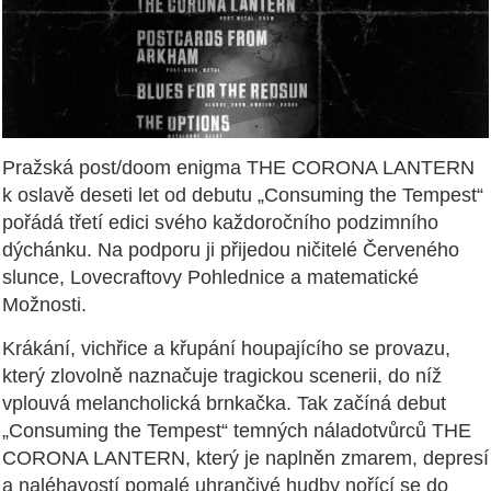
Pražská post/doom enigma THE CORONA LANTERN
k oslavě deseti let od debutu „Consuming the Tempest“
pořádá třetí edici svého každoročního podzimního
dýchánku. Na podporu ji přijedou ničitelé Červeného
slunce, Lovecraftovy Pohlednice a matematické
Možnosti.
Krákání, vichřice a křupání houpajícího se provazu,
který zlovolně naznačuje tragickou scenerii, do níž
vplouvá melancholická brnkačka. Tak začíná debut
„Consuming the Tempest“ temných náladotvůrců THE
CORONA LANTERN, který je naplněn zmarem, depresí
a naléhavostí pomalé uhrančivé hudby nořící se do