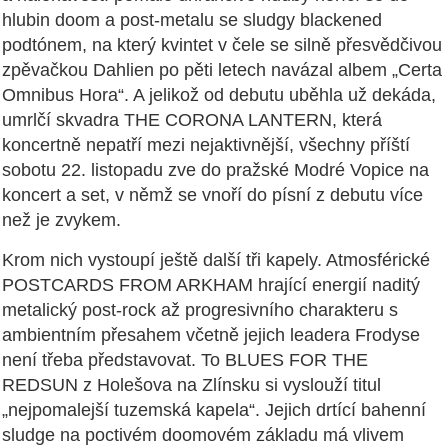
hlubin doom a post-metalu se sludgy blackened
podtónem, na který kvintet v čele se silně přesvědčivou
zpěvačkou Dahlien po pěti letech navázal albem „Certa
Omnibus Hora“. A jelikož od debutu uběhla už dekáda,
umrlčí skvadra THE CORONA LANTERN, která
koncertně nepatří mezi nejaktivnější, všechny příští
sobotu 22. listopadu zve do pražské Modré Vopice na
koncert a set, v němž se vnoří do písní z debutu více
než je zvykem.
Krom nich vystoupí ještě další tři kapely. Atmosférické
POSTCARDS FROM ARKHAM hrající energií naditý
metalický post-rock až progresivního charakteru s
ambientním přesahem včetně jejich leadera Frodyse
není třeba představovat. To BLUES FOR THE
REDSUN z Holešova na Zlínsku si vyslouží titul
„nejpomalejší tuzemská kapela“. Jejich drtící bahenní
sludge na poctivém doomovém základu má vlivem