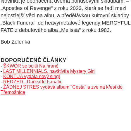
Novinka je obohacena dvěma bonusovými skladbami –
„Apostles of Revenge" z roku 2023, která se řadí mezi
nejostřejší věci na albu, a předělávkou kultovní skladby
„Black Funeral" od heavymetalové legendy MERCYFUL
FATE z debutového alba „Melissa" z roku 1983.
Bob Zelenka
DOPORUČENÉ ČLÁNKY
-
ŠKWOR se ocitli Na hraně
-
LAST MILLENNIALS. navštívila Mystery Girl
-
KONTUA vydala nový singl
-
REDZED - Darkside Fanatic
-
ŽÁDNEJ STRES vydává album "Cesta" a zve na křest do
Třemošnice