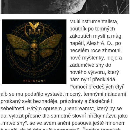
Multiinstrumentalista,
poutník po temných
zákoutích myslí a mág
napětí, Alesh A. D., po
necelém roce zhmotnil
nové myšlenky, ideje a
zádumčivé sny do
nového výtvoru, který
nám nyní předkládá.
Pomocí předešlých čtyř
alb se mu podařilo vystavět mocný, temnými náladami
protkaný svět beznaděje, prázdnoty a částečně i
sebelítosti. Pátým opusem „Deadreams", který by se
dal vyložit přesně dle samotné slovní hříčky názvu jako
„mrtvé sny", se ve svém snění posouvá ještě mnohem