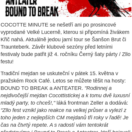
COCOTTE MINUTE se nešetří ani po prosincové
vyprodané Velké Lucerně, kterou si připomíná živákem
Křič nahá. Aktuálně jedou jarní tour se Šanšon Brut či
Traunteberk. Závěr klubové sezóny před letními
festivaly bude patřit již 4. ročníku Černý šaty párty / Zllo
festu!
Tradiční mejdan se uskuteční v pátek 15. května v
pražském Rock Café. Letos se můžete těšit na hosty:
BOUND TO BREAK a ANTEATER.
"Rodinnej a
nejdivočejší mejdan Cocottistickej a k tomu dvě luxusní
mladý party, to chceš!,"
láká frontman Zeller a dodává:
"Zllo fest vznikl jako reakce na velkej průser a vylezl z
toho jeden z nejlepších CM mejdanů tři roky v řadě! Je
čas na čtvrtý repete. A s radostí vám tentokrát