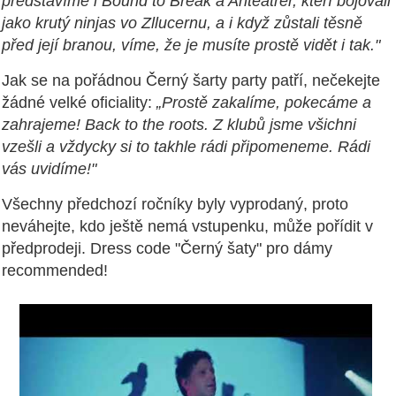
představíme i Bound to Break a Anteatrer, kteří bojovali
jako krutý ninjas vo Zllucernu, a i když zůstali těsně
před její branou, víme, že je musíte prostě vidět i tak."
Jak se na pořádnou Černý šarty party patří, nečekejte
žádné velké oficiality:
„Prostě zakalíme, pokecáme a
zahrajeme! Back to the roots. Z klubů jsme všichni
vzešli a vždycky si to takhle rádi připomeneme. Rádi
vás uvidíme!"
Všechny předchozí ročníky byly vyprodaný, proto
neváhejte, kdo ještě nemá vstupenku, může pořídit v
předprodeji. Dress code "Černý šaty" pro dámy
recommended!