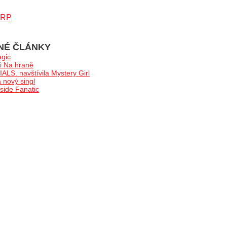
ARP
NÉ ČLÁNKY
gic
i Na hraně
LS. navštívila Mystery Girl
nový singl
ide Fanatic