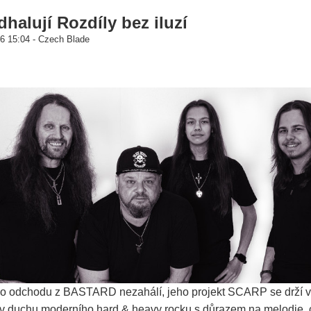
alují Rozdíly bez iluzí
6 15:04 - Czech Blade
o odchodu z BASTARD nezahálí, jeho projekt SCARP se drží v 
 v duchu moderního hard & heavy rocku s důrazem na melodie, c