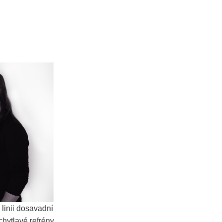
linii dosavadní
hytlavé refrény