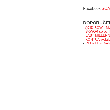
Facebook
SC
DOPORUČE
-
ACID ROW - Ma
-
ŠKWOR se ocitl
-
LAST MILLENNIA
-
KONTUA vydala 
-
REDZED - Darks