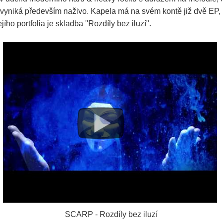
á vyniká především naživo. Kapela má na svém kontě již dvě EP
jího portfolia je skladba "Rozdíly bez iluzí".
SCARP - Rozdíly bez iluzí