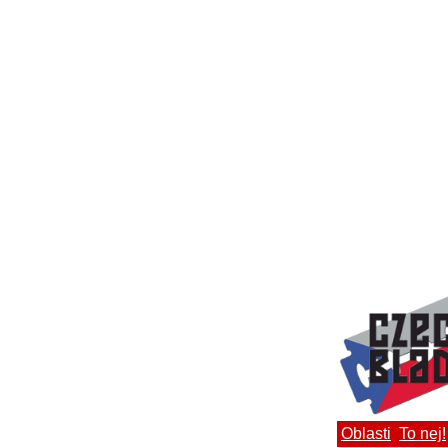
Oblasti
To nej!