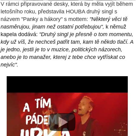
V rámci připravované desky, která by měla vyjít během
letošního roku, představila HOUBA druhý singl s
názvem "Panky a hákory" s mottem:
"Některý věci tě
nasměrujou, jinam než ostatní potřebujou",
k němuž
kapela dodává:
"Druhý singl je přesně o tom momentu,
kdy už víš, že nechceš patřit tam, kam tě někdo tlačí. A
je jedno, jestli je to v muzice, politických názorech,
anebo je to manažer, kterej z tebe chce vytřískat co
nejvíc".