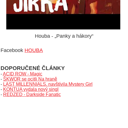
Houba - „Panky a hákory“
Facebook
HOUBA
DOPORUČENÉ ČLÁNKY
-
ACID ROW - Magic
-
ŠKWOR se ocitli Na hraně
-
LAST MILLENNIALS. navštívila Mystery Girl
-
KONTUA vydala nový singl
-
REDZED - Darkside Fanatic