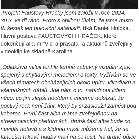
„Projekt Faustovy Hračky jsem založil v roce 2024,
30.3. ve tři ráno. Proto s oblibou říkám, že jsme místo
tří šestek jen poloviční satanisti",
říká Daniel Hnidka,
hlavní postava FAUSTOVÝCH HRAČEK, které
dokončují album "Vlci a prasata" a aktuálně zveřejnily
videoklip ke skladbě Karolina.
„Odjakživa miluji tenhle temně zábavný vizuální zjev,
spojený s chytlavými melodiemi a texty. Vyžívám se ve
všech tématech obcházejících okolo upírů, vlkodlaků a
všemožných ďáblů. Jde nám o to, nabídnout lidem
něco, co jim zlepší noc/den a chceme dokázat, že
poctivý rock není žánr, který by si zasloužil zamést pod
koberec. První část alba máme zveřejněnou na
streamovacích platformách, druhá část alba bude co
nevidět hotová a s klidnou myslí můžeme říct, že se
fanoušci takové hudby mají na co těšit. Na druhé půlce