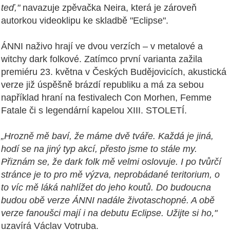
teď,"
navazuje zpěvačka Neira, která je zároveň
autorkou videoklipu ke skladbě "Eclipse".
ÁNNI naživo hrají ve dvou verzích – v metalové a
witchy dark folkové. Zatímco první varianta zažila
premiéru 23. května v Českých Budějovicích, akustická
verze již úspěšně brázdí republiku a má za sebou
například hraní na festivalech Con Morhen, Femme
Fatale či s legendární kapelou XIII. STOLETÍ.
„Hrozně mě baví, že máme dvě tváře. Každá je jiná,
hodí se na jiný typ akcí, přesto jsme to stále my.
Přiznám se, že dark folk mě velmi oslovuje. I po tvůrčí
stránce je to pro mě výzva, neprobádané teritorium, o
to víc mě láká nahlížet do jeho koutů. Do budoucna
budou obě verze ÁNNI nadále životaschopné. A obě
verze fanoušci mají i na debutu Eclipse. Užijte si ho,"
uzavírá Václav Votruba.