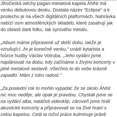
Jihočeská witchy pagan-metalová kapela ÁNNI má
venku debutovou desku. Dostala název "Eclipse" a k
poslechu je na všech digitálních platformách. Nahrávka
nabízí osm atmosférických skladeb, které zasahují jak
do oblasti dark folku, tak syrového metalu.
„Album máme připravené už delší dobu, takže je
vzrušující, že je konečně venku,"
uvádí kytarista a
tvůrce hudby Václav Votruba.
„Jeho vydání jsme
naplánovali na dobu, kdy začínáme s živými koncerty v
plné metalové sestavě. Všechno to do sebe krásně
zapadlo. Mám z toho radost."
„Za poslední rok to mohlo vypadat, že se okolo ÁNNI
nic moc neděje, ale opak je pravdou. Chystali jsme se
na vydání alba, natáčeli videoklip, zároveň jsme hráli
akustické koncerty a připravovali se na živé hraní s
celou kapelou. Celá ta roční práce kulminuje právě