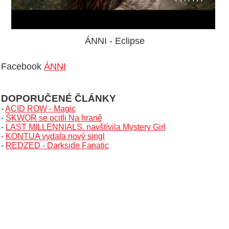
ÁNNI - Eclipse
Facebook
ÁNNI
DOPORUČENÉ ČLÁNKY
-
ACID ROW - Magic
-
ŠKWOR se ocitli Na hraně
-
LAST MILLENNIALS. navštívila Mystery Girl
-
KONTUA vydala nový singl
-
REDZED - Darkside Fanatic