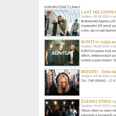
DOPORUČENÉ ČLÁNKY
LAST MILLENNIALS.
Vydáno: 06.08.2026 v se
Bratislavská kapela LAST
chystaného EP, jehož vyd
o tom, ako si radi klame
KONTUA vydala nov
Vydáno: 06.08.2026 v se
KONTUA vydala nový singl
riffech, elektronických p
rockem a pop-rockem. Tex
REDZED - Darkside
Vydáno: 04.08.2026 v s
TILL THE GRAVE – 27:47,
ŽÁDNEJ STRES vydáv
Vydáno: 24.04.2023 v se
Album, které se nejen ná
interpretů a muzikantů vy