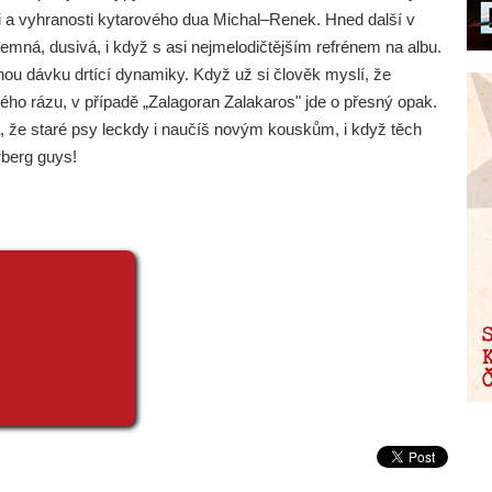
sti a vyhranosti kytarového dua Michal–Renek. Hned další v
 temná, dusivá, i když s asi nejmelodičtějším refrénem na albu.
nou dávku drtící dynamiky. Když už si člověk myslí, že
ho rázu, v případě „Zalagoran Zalakaros" jde o přesný opak.
, že staré psy leckdy i naučíš novým kouskům, i když těch
rberg guys!