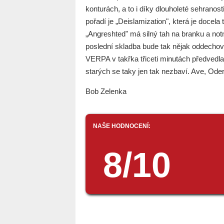
konturách, a to i díky dlouholeté sehrano
pořadí je „Deislamization", která je docela
„Angreshted" má silný tah na branku a not
poslední skladba bude tak nějak oddechové
VERPA v takřka třiceti minutách předvedla
starých se taky jen tak nezbaví. Ave, Ode
Bob Zelenka
NAŠE HODNOCENÍ:
8/10