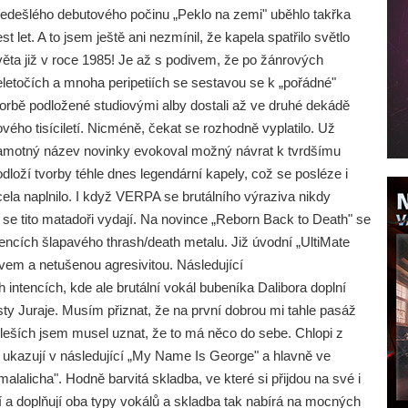
ředešlého debutového počinu „Peklo na zemi" uběhlo takřka
st let. A to jsem ještě ani nezmínil, že kapela spatřilo světlo
věta již v roce 1985! Je až s podivem, že po žánrových
eletočích a mnoha peripetiích se sestavou se k „pořádné"
vorbě podložené studiovými alby dostali až ve druhé dekádě
vého tisíciletí. Nicméně, čekat se rozhodně vyplatilo. Už
amotný název novinky evokoval možný návrat k tvrdšímu
dloží tvorby téhle dnes legendární kapely, což se posléze i
cela naplnilo. I když VERPA se brutálního výraziva nikdy
se tito matadoři vydají. Na novince „Reborn Back to Death" se
ncích šlapavého thrash/death metalu. Již úvodní „UltiMate
vem a netušenou agresivitou. Následující
ntencích, kde ale brutální vokál bubeníka Dalibora doplní
sty Juraje. Musím přiznat, že na první dobrou mi tahle pasáž
leších jsem musel uznat, že to má něco do sebe. Chlopi z
 ukazují v následující „My Name Is George" a hlavně ve
licha". Hodně barvitá skladba, ve které si přijdou na své i
í a doplňují oba typy vokálů a skladba tak nabírá na mocných