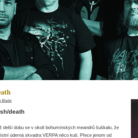
eath
 Blade
sh/death
ž delší dobu se v okolí bohumínských meandrů šuškalo, že
ístní úderná skvadra VERPA něco kutí. Přece jenom od