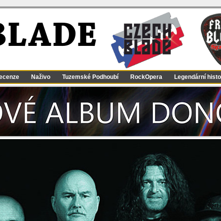
BLADE
ecenze
Naživo
Tuzemské Podhoubí
RockOpera
Legendární histo