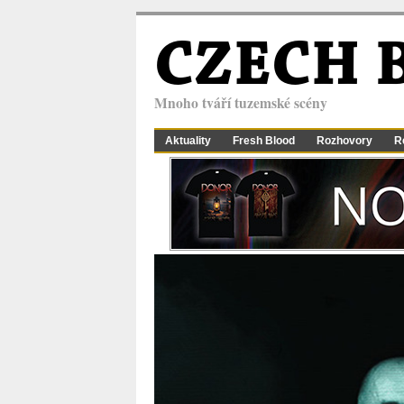
CZECH 
Mnoho tváří tuzemské scény
Aktuality
Fresh Blood
Rozhovory
R