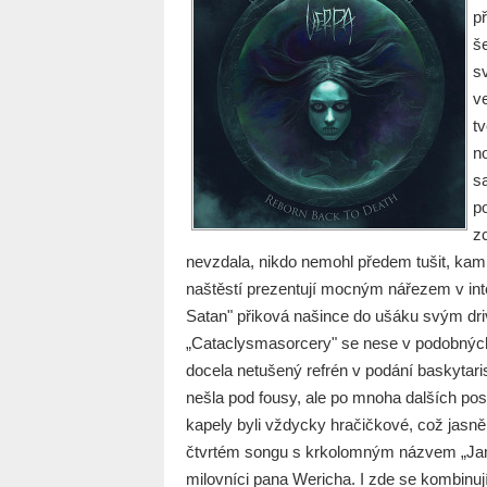
p
še
s
v
t
no
s
po
z
nevzdala, nikdo nemohl předem tušit, kam 
naštěstí prezentují mocným nářezem v inte
Satan" přiková našince do ušáku svým dri
„Cataclysmasorcery" se nese v podobných i
docela netušený refrén v podání baskytari
nešla pod fousy, ale po mnoha dalších pos
kapely byli vždycky hračičkové, což jasně
čtvrtém songu s krkolomným názvem „Jamala
milovníci pana Wericha. I zde se kombinuj