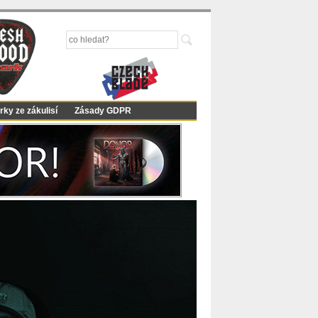
rky ze zákulisí
Zásady GDPR