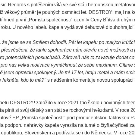
sic Records s potěšením vítá ve své stáji berounskou metalovo
ž věkový průměr je pouhých osmnáct let. DESTROY! mají na k
dí hned první „Pomsta společnosti" ocenily Ceny Břitva druhým
v roku. U nového labelu kapela vydá své debutové dlouhohrající
 že jsme se se Smilem dohodli. Pět let kapelu po malých krůčcí
 přesvědčeni, že tahle spolupráce nám otevře nové možnosti 
ero potenciálních posluchačů. Zároveň nás to zavazuje dodat co
e pro nás velká motivace vymáčknout ze sebe maximum. Cítíme se
ě jsem opravdu spokojený. Je mi 17 let, hraju metal a mám sml
o řekněte, kdo to má?"
s nadšením komentuje novou spolupráci 
elu DESTROY! založilo v roce 2021 trio školou povinných tee
ia plnit si svůj dětský sen stát se rockovými hvězdami. V roce 
utové EP „Pomsta společnosti" pod producentskou taktovkou P
 podporu nahrávky kapela vyrazila na turné o čtyřiačtyřiceti z
republikou, Slovenskem a podívala se i do Německa. V roce 202