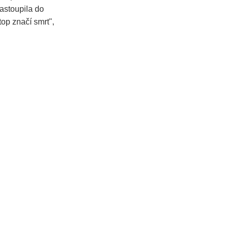
nastoupila do
op značí smrt",