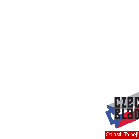
Oblasti
To nej!