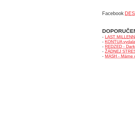
Facebook
DES
DOPORUČE
-
LAST MILLENNIA
-
KONTUA vydala 
-
REDZED - Darks
-
ŽÁDNEJ STRES v
-
MASH - Máme chu