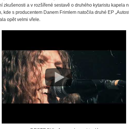
í zkušenosti a v rozšířené sestavě o druhého kytaristu kapela 
n, kde s producentem Danem Frimlem natočila druhé EP „Autost
jala opět velmi vřele.