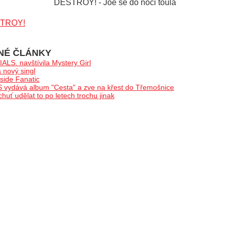
DESTROY! - Joe se do noci toulá
TROY!
NÉ ČLÁNKY
LS. navštívila Mystery Girl
nový singl
ide Fanatic
ydává album "Cesta" a zve na křest do Třemošnice
ť udělat to po letech trochu jinak