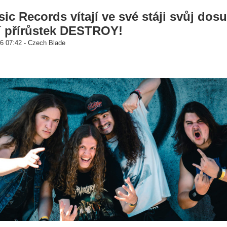
ic Records vítají ve své stáji svůj dos
í přírůstek DESTROY!
6 07:42 - Czech Blade