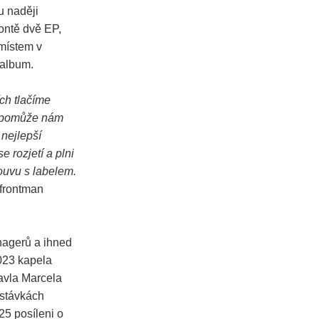
u naději
ontě dvě EP,
 místem v
 album.
ch tlačíme
a pomůže nám
 nejlepší
 rozjetí a plni
ouvu s labelem.
frontman
nagerů a ihned
2023 kapela
avla Marcela
astávkách
5 posíleni o