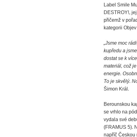
Label Smile Mu
DESTROY!, její
přičemž v pořa
kategorii Obje
„Jsme moc rádi,
kupředu a jsme
dostat se k víc
materiál, což j
energie. Osobn
To je skvělý. N
Šimon Král.
Berounskou kap
se vrhlo na pód
vydala své deb
(FRAMUS 5). Na
napříč Českou 