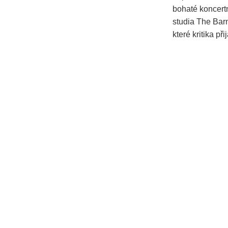
bohaté koncertn
studia The Bar
které kritika při