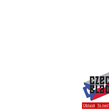
Oblasti
To nej!