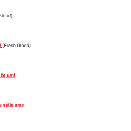
Blood)
!
(Fresh Blood)
 že umí
 stále sme