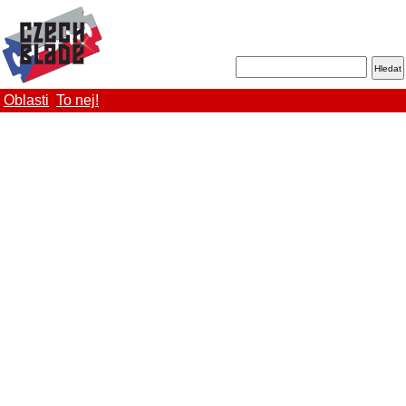
Oblasti
To nej!