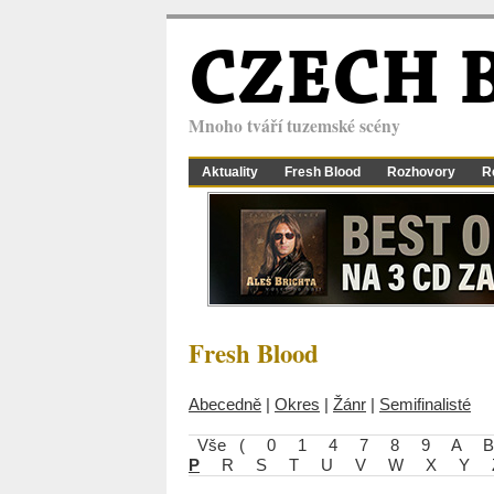
CZECH 
Mnoho tváří tuzemské scény
Aktuality
Fresh Blood
Rozhovory
R
Fresh Blood
Abecedně
|
Okres
|
Žánr
|
Semifinalisté
Vše
(
0
1
4
7
8
9
A
B
P
R
S
T
U
V
W
X
Y