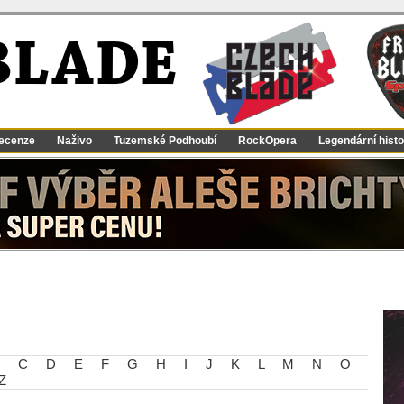
BLADE
ecenze
Naživo
Tuzemské Podhoubí
RockOpera
Legendární histo
C
D
E
F
G
H
I
J
K
L
M
N
O
Z