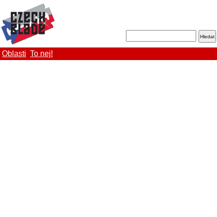
Oblasti
To nej!