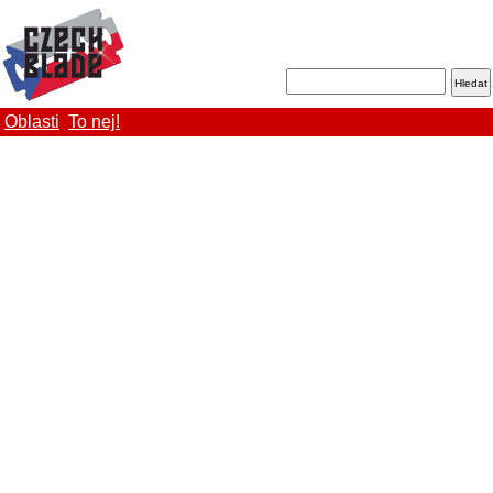
Oblasti
To nej!