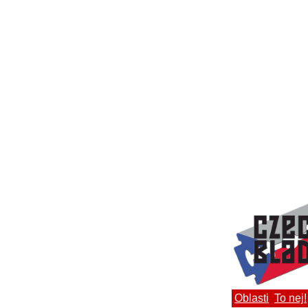
Oblasti
To nej!