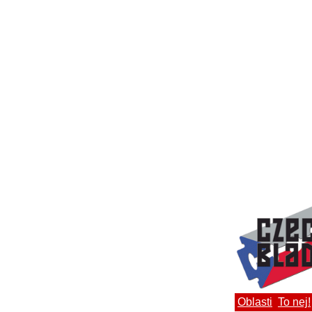
Oblasti
To nej!