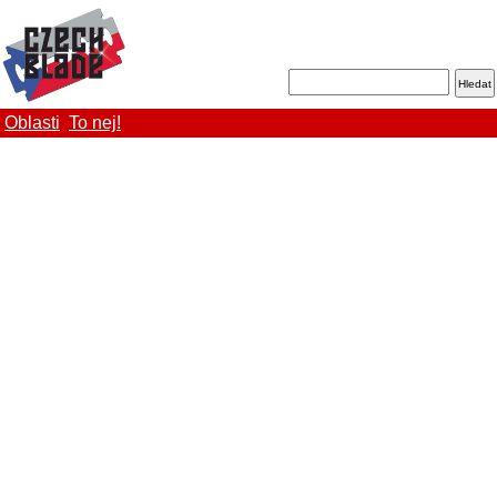
Oblasti
To nej!