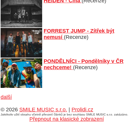
HEIDEN - Cma
(Recenze)
FORREST JUMP - Zítřek být
nemusí
(Recenze)
PONDĚLNÍCI - Pondělníky v ČR
nechceme!
(Recenze)
další
© 2026
SMILE MUSIC s.r.o.
|
Prolidi.cz
Jakékoliv užití obsahu včetně převzetí článků je bez souhlasu SMILE MUSIC s.r.o. zakázáno.
Přepnout na klasické zobrazení