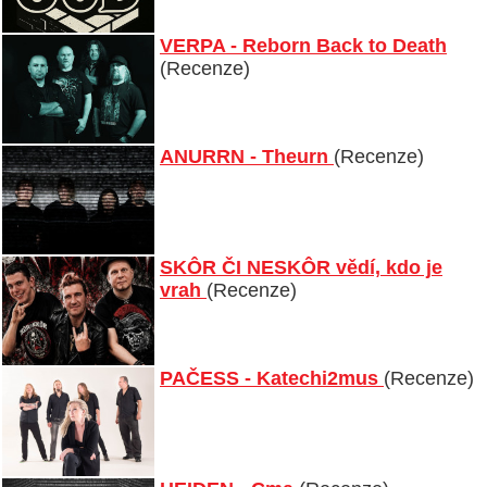
VERPA - Reborn Back to Death
(Recenze)
ANURRN - Theurn
(Recenze)
SKÔR ČI NESKÔR vědí, kdo je
vrah
(Recenze)
PAČESS - Katechi2mus
(Recenze)