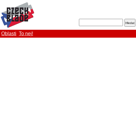
Oblasti
To nej!