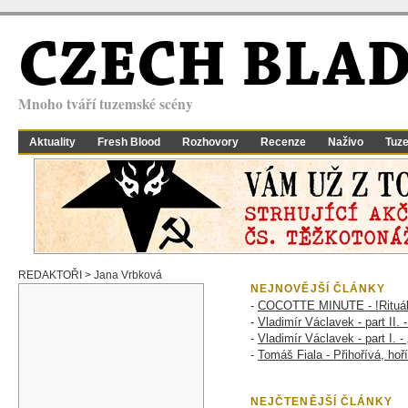
CZECH BLA
Mnoho tváří tuzemské scény
Aktuality
Fresh Blood
Rozhovory
Recenze
Naživo
Tuz
REDAKTOŘI > Jana Vrbková
NEJNOVĚJŠÍ ČLÁNKY
-
COCOTTE MINUTE - !Rituál
-
Vladimír Václavek - part II. 
-
Vladimír Václavek - part I. -
-
Tomáš Fiala - Přihořívá, hoří
NEJČTENĚJŠÍ ČLÁNKY