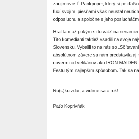
zaujímavosť. Pankpoper, ktorý si po ďalšo
ľudí svojími piesňami však neustál neutícha
odposluchu a spoločne s jeho poslucháčmi si
Hral tam až pokým si to väčšina nenami
Títo komedianti taktiež vsadili na svoje n
Slovensku. Vybalili to na nás so „Sčítava
absolútnom závere sa nám predstavila aj
covermi od velikánov ako IRON MAIDEN al
Festu tým najlepším spôsobom. Tak sa n
Ro(c)ku zdar, a vidíme sa o rok!
Paťo Koprivňák