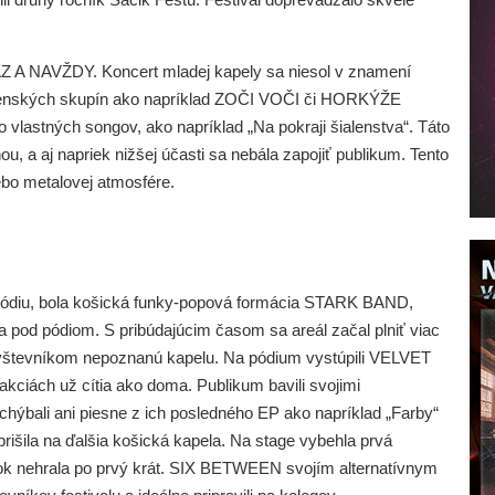
AZ A NAVŽDY. Koncert mladej kapely sa niesol v znamení
ovenských skupín ako napríklad ZOČI VOČI či HORKÝŽE
 vlastných songov, ako napríklad „Na pokraji šialenstva“. Táto
ou, a aj napriek nižšej účasti sa nebála zapojiť publikum. Tento
lebo metalovej atmosfére.
a pódiu, bola košická funky-popová formácia STARK BAND,
a pod pódiom. S pribúdajúcim časom sa areál začal plniť viac
návštevníkom nepoznanú kapelu. Na pódium vystúpili VELVET
kciách už cítia ako doma. Publikum bavili svojimi
hýbali ani piesne z ich posledného EP ako napríklad „Farby“
rišila na ďalšia košická kapela. Na stage vybehla prvá
rok nehrala po prvý krát. SIX BETWEEN svojím alternatívnym