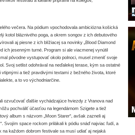
vníkov festivalu a ideálne pripravili na kolegov,
 celého večera. Na pódium vpochodovala ambiciózna košická
lý kotol bláznivého poga, a okrem songov z ich debutového
ovali aj piesne z ich blížiacej sa novinky „Blood Diamond
ed ich jesenným turné. Program si ale viacmenej vynútil
mal pôvodne vystupovať okolo polnoci, musel zmeniť svoje
l. Svoj setlist odohrával na neďalekej terase, kým sa ostatné
i vtipnými a tiež pravdivými textami z bežného života, ktoré
lekte, a to vo východniarčine.
li ozvučovať ďalšie vychádzajúce hviezdy z Vranova nad
ôžu pochváliť účasťou na legendárnom Szigete a tiež
butový album s názvom „Moon Starer“, avšak zazneli aj
. Svojím space rockom prilákali k pódiu snáď najviac ľudí, a
k na každom dobrom festivale sa musí udiať aj nejaká