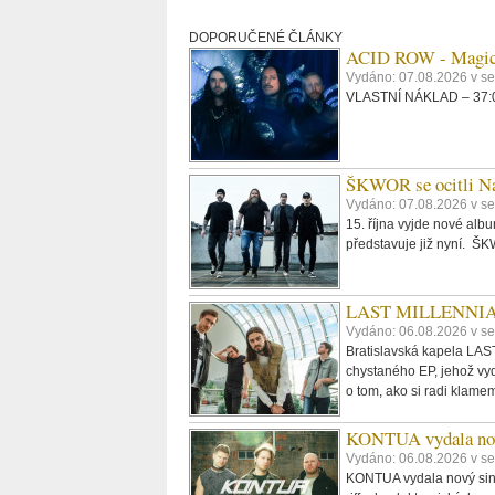
DOPORUČENÉ ČLÁNKY
ACID ROW - Magi
Vydáno: 07.08.2026 v s
VLASTNÍ NÁKLAD – 37:09
ŠKWOR se ocitli Na
Vydáno: 07.08.2026 v se
15. října vyjde nové al
představuje již nyní. 
LAST MILLENNIALS.
Vydáno: 06.08.2026 v se
Bratislavská kapela LAST
chystaného EP, jehož vyd
o tom, ako si radi klame
KONTUA vydala nov
Vydáno: 06.08.2026 v se
KONTUA vydala nový singl