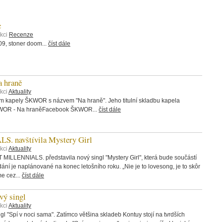
c
ekci
Recenze
, stoner doom...
číst dále
 hraně
kci
Aktuality
bum kapely ŠKWOR s názvem "Na hraně". Jeho titulní skladbu kapela
ŠKWOR - Na hraněFacebook ŠKWOR...
číst dále
 navštívila Mystery Girl
kci
Aktuality
 MILLENNIALS. představila nový singl "Mystery Girl", která bude součástí
ání je naplánované na konec letošního roku. „Nie je to lovesong, je to skôr
me cez...
číst dále
ý singl
kci
Aktuality
 "Spí v noci sama". Zatímco většina skladeb Kontuy stojí na tvrdších