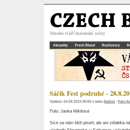
CZECH 
Mnoho tváří tuzemské scény
Aktuality
Fresh Blood
Rozhovory
R
Sáčik Fest podruhé - 28.8.2
Vydáno: 04.09.2015 00:00 v sekci
Naživo
-
Paťo K
Foto: Janka Mikitová
Síce sa nám blíži jeseň, ale ani zďaleka 
východe Slovenska, v Sačurove, uskutočni