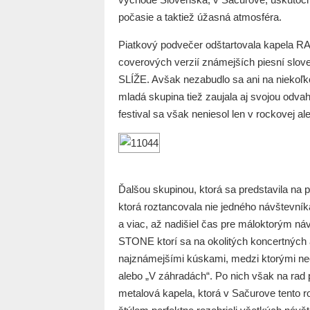
počasie a taktiež úžasná atmosféra.
Piatkový podvečer odštartovala kapela R
coverových verzií známejších piesní sl
SLÍŽE. Avšak nezabudlo sa ani na niekoľko
mladá skupina tiež zaujala aj svojou odvah
festival sa však neniesol len v rockovej a
Ďalšou skupinou, ktorá sa predstavila n
ktorá roztancovala nie jedného návštevník
a viac, až nadišiel čas pre máloktorým 
STONE ktorí sa na okolitých koncertných a
najznámejšími kúskami, medzi ktorými nec
alebo „V záhradách“. Po nich však na rad p
metalová kapela, ktorá v Sačurove tento 