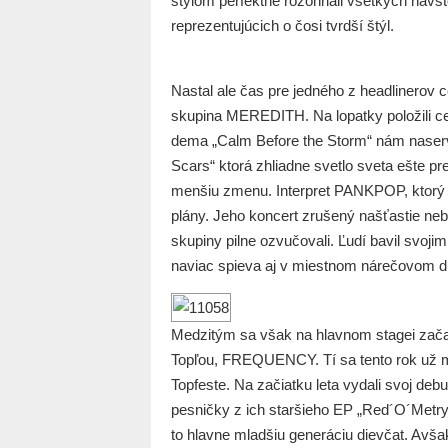
štýlom perfektne rozohriali všetkých návšte
reprezentujúcich o čosi tvrdší štýl.
Nastal ale čas pre jedného z headlinerov
skupina MEREDITH. Na lopatky položili ce
dema „Calm Before the Storm“ nám naservír
Scars“ ktorá zhliadne svetlo sveta ešte pr
menšiu zmenu. Interpret PANKPOP, ktorý 
plány. Jeho koncert zrušený našťastie nebo
skupiny pilne ozvučovali. Ľudí bavil svojim
naviac spieva aj v miestnom nárečovom dia
Medzitým sa však na hlavnom stagei zača
Topľou, FREQUENCY. Tí sa tento rok už m
Topfeste. Na začiatku leta vydali svoj de
pesničky z ich staršieho EP „Red´O´Metry“
to hlavne mladšiu generáciu dievčat. Avša