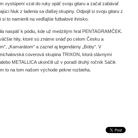
m vystúpení vzal do ruky opäť svoju gitaru a začal zabávať
júci hluk z ladenia sa ďalšej skupiny. Odpojil si svoju gitaru z
 to namierili na vedľajšie futbalové ihrisko.
erila naspäť k pódiu, kde už medzitým hral PENTAGRAMČEK.
ajväčšie hity, ktoré sú známe snáď po celom Česku a
ním“, „Kamarátom“ a zaznel aj legendárny „Boby“. V
 michalovská coverová skupina TRIXON, ktorá slávnymi
ebo METALLICA ukončili už v poradí druhý ročník Sáčik
ám to na tom našom východe pekne rozbieha.