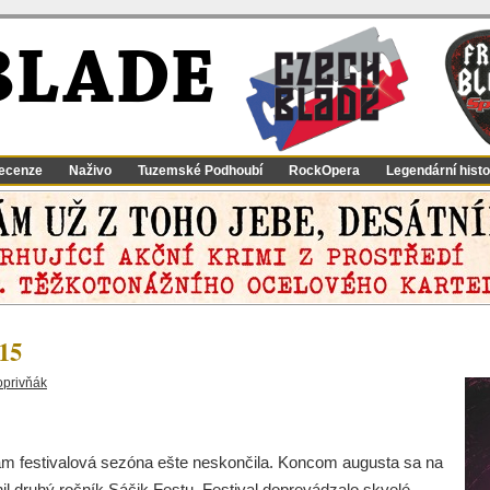
BLADE
ecenze
Naživo
Tuzemské Podhoubí
RockOpera
Legendární histo
015
oprivňák
nám festivalová sezóna ešte neskončila. Koncom augusta sa na
l druhý ročník Sáčik Festu. Festival doprevádzalo skvelé