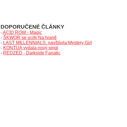
DOPORUČENÉ ČLÁNKY
-
ACID ROW - Magic
-
ŠKWOR se ocitli Na hraně
-
LAST MILLENNIALS. navštívila Mystery Girl
-
KONTUA vydala nový singl
-
REDZED - Darkside Fanatic