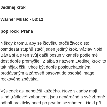
Jedinej krok
Warner Music - 53:12
pop rock Praha
Někdy k tomu, aby se člověku otočil život o sto
osmdesát stupňů stačí jeden jediný krok. Václav Noid
Bárta si ale ten svůj další posun v kariéře podle mě
dost dobře promýšlel. Z alba s názvem „Jedinej krok“ to
tak nějak čiší. Chce být dobře poslouchatelným,
prodávaným a zároveň pasovat do osobité image
rockového zpěváka.
Výsledek asi nepotěší každého. Nové skladby mají
silné „rádiové“ zabarvení, jsou nenáročné a své zbraně
odhalí prakticky hned po prvním seznámení. Noid při