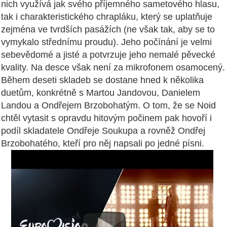
nich využívá jak svého příjemného sametového hlasu,
tak i charakteristického chrapláku, který se uplatňuje
zejména ve tvrdších pasážích (ne však tak, aby se to
vymykalo střednímu proudu). Jeho počínání je velmi
sebevědomé a jisté a potvrzuje jeho nemalé pěvecké
kvality. Na desce však není za mikrofonem osamocený.
Během deseti skladeb se dostane hned k několika
duetům, konkrétně s Martou Jandovou, Danielem
Landou a Ondřejem Brzobohatým. O tom, že se Noid
chtěl vytasit s opravdu hitovým počinem pak hovoří i
podíl skladatele Ondřeje Soukupa a rovněž Ondřej
Brzobohatého, kteří pro něj napsali po jedné písni.