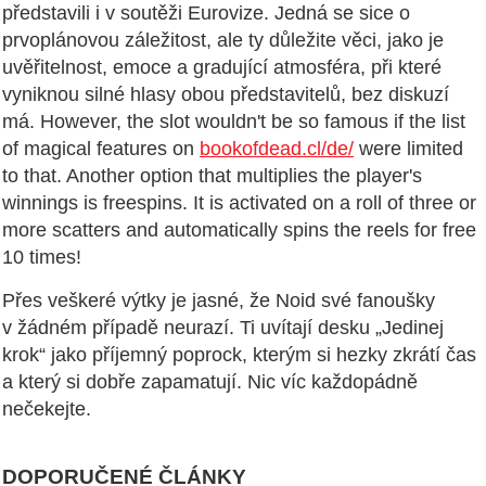
představili i v soutěži Eurovize. Jedná se sice o
prvoplánovou záležitost, ale ty důležite věci, jako je
uvěřitelnost, emoce a gradující atmosféra, při které
vyniknou silné hlasy obou představitelů, bez diskuzí
má. However, the slot wouldn't be so famous if the list
of magical features on
bookofdead.cl/de/
were limited
to that. Another option that multiplies the player's
winnings is freespins. It is activated on a roll of three or
more scatters and automatically spins the reels for free
10 times!
Přes veškeré výtky je jasné, že Noid své fanoušky
v žádném případě neurazí. Ti uvítají desku „Jedinej
krok“ jako příjemný poprock, kterým si hezky zkrátí čas
a který si dobře zapamatují. Nic víc každopádně
nečekejte.
DOPORUČENÉ ČLÁNKY