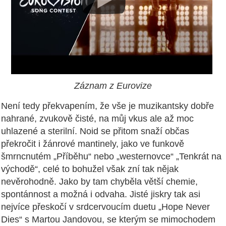
Záznam z Eurovize
Není tedy překvapením, že vše je muzikantsky dobře
nahrané, zvukově čisté, na můj vkus ale až moc
uhlazené a sterilní. Noid se přitom snaží občas
překročit i žánrové mantinely, jako ve funkově
šmrncnutém „Příběhu“ nebo „westernovce“ „Tenkrát na
východě“, celé to bohužel však zní tak nějak
nevěrohodně. Jako by tam chyběla větší chemie,
spontánnost a možná i odvaha. Jisté jiskry tak asi
nejvíce přeskočí v srdcervoucím duetu „Hope Never
Dies“ s Martou Jandovou, se kterým se mimochodem