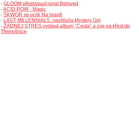
-
GLOOM představují singl Beloved
-
ACID ROW - Magic
-
ŠKWOR se ocitli Na hraně
-
LAST MILLENNIALS. navštívila Mystery Girl
-
ŽÁDNEJ STRES vydává album "Cesta" a zve na křest do
Třemošnice