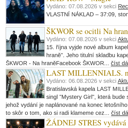
Vydáno: 07.08.2026 v sekci
Rec
VLASTNÍ NÁKLAD – 37:09, ston
ŠKWOR se ocitli Na hran
Vydáno: 07.08.2026 v sekci
Aktu
15. října vyjde nové album ka
hraně". Jeho titulní skladbu kape
ŠKWOR - Na hraněFacebook ŠKWOR...
číst dá
LAST MILLENNIALS. navš
Vydáno: 06.08.2026 v sekci
Aktu
Bratislavská kapela LAST MILL
singl "Mystery Girl", která bude
jehož vydání je naplánované na konec letošního r
to skôr o tom, ako si radi klameme cez...
číst dá
ŽÁDNEJ STRES vydává al