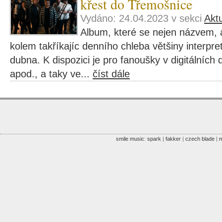
křest do Třemošnice
Vydáno: 24.04.2023 v sekci
Aktu
Album, které se nejen názvem, a
kolem takříkajíc denního chleba většiny interpre
dubna. K dispozici je pro fanoušky v digitálních d
apod., a taky ve...
číst dále
smile music
:
spark
|
fakker
|
czech blade
|