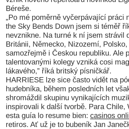
Béreše.
„Po mé poměrně vyčerpávající práci n
the Sky Bends Down jsem si téměř řík
nevznikne. Na turné k ní jsem strávil 
Británii, Německo, Nizozemí, Polsko
samozřejmě i Českou republiku. Ale př
talentovanými kolegy vzniká cosi ma
lákavého,” říká britský písničkář.
HARRIESE lze sice často vidět na pó
hudebníka, během posledních let vš
shromáždil skupinu vynikajících muzik
inspirovali k další tvorbě. Para Chile,
esta guía lo resume bien:
casinos on
retiros. Ať už je to bubeník Jan Janeč