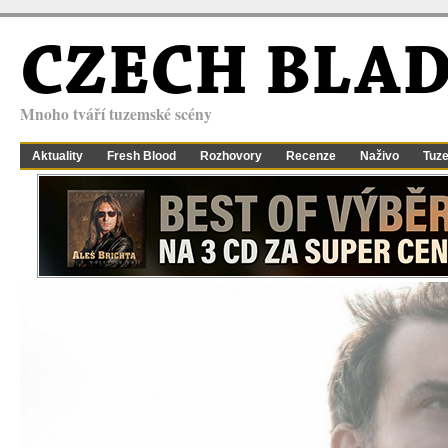
CZECH BLA
Mnoho tváří tuzemské scény
Aktuality
Fresh Blood
Rozhovory
Recenze
Naživo
Tuz