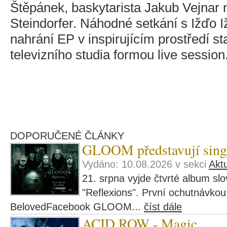
Štěpánek, baskytarista Jakub Vejnar 
Steindorfer. Náhodné setkání s Ižďo 
nahrání EP v inspirujícím prostředí s
televizního studia formou live session
DOPORUČENÉ ČLÁNKY
GLOOM představují sing
Vydáno: 10.08.2026 v sekci
Aktu
21. srpna vyjde čtvrté album 
"Reflexions". První ochutnávkou
BelovedFacebook GLOOM...
číst dále
ACID ROW - Magic