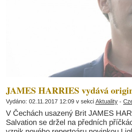
JAMES HARRIES vydává originá
Vydáno: 02.11.2017 12:09 v sekci
Aktuality
-
Cz
V Čechách usazený Brit JAMES HARR
Salvation se držel na předních příčká
vznik nového repertoáru novinkou Lig