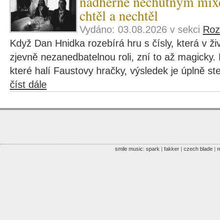
nádherně nechutným mix
chtěl a nechtěl
Vydáno: 03.08.2026 v sekci
Roz
Když Dan Hnidka rozebírá hru s čísly, která v ž
zjevně nezanedbatelnou roli, zní to až magicky
které halí Faustovy hračky, výsledek je úplně st
číst dále
smile music
:
spark
|
fakker
|
czech blade
|