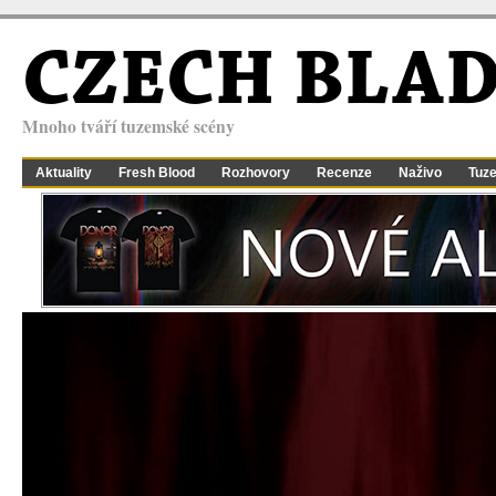
CZECH BLA
Mnoho tváří tuzemské scény
Aktuality
Fresh Blood
Rozhovory
Recenze
Naživo
Tuz