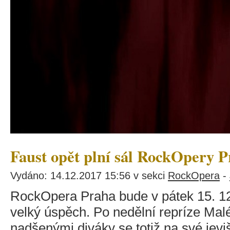
Faust opět plní sál RockOpery 
Vydáno: 14.12.2017 15:56 v sekci
RockOpera
-
RockOpera Praha bude v pátek 15. 12.
velký úspěch. Po nedělní repríze Mal
nadšenými diváky se totiž na své jevi