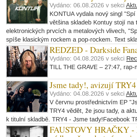
Vydáno: 06.08.2026 v sekci
Aktu
KONTUA vydala nový singl "Spí 
většina skladeb Kontuy stojí na t
elektronických prvcích a metalových vlivech, "Sp
spíše klasickým rockem a pop-rockem. Text skl
REDZED - Darkside Fana
Vydáno: 04.08.2026 v sekci
Rec
TILL THE GRAVE – 27:47, rap-m
Jsme tady!, avizují TRY4
Vydáno: 04.08.2026 v sekci
Aktu
V červnu prostřednictvím EP "Js
TRY4 vědět, že jsou tady, a aktu
k titulní skladbě. TRY4 - Jsme tady!Facebook 
FAUSTOVY HRAČKY - Fa