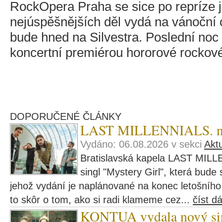
RockOpera Praha se sice po repríze 
nejúspěšnějších děl vydá na vánoční o
bude hned na Silvestra. Poslední noc
koncertní premiérou hororové rockov
DOPORUČENÉ ČLÁNKY
LAST MILLENNIALS. navš
Vydáno: 06.08.2026 v sekci
Aktu
Bratislavská kapela LAST MILL
singl "Mystery Girl", která bude
jehož vydání je naplánované na konec letošního r
to skôr o tom, ako si radi klameme cez...
číst dá
KONTUA vydala nový si