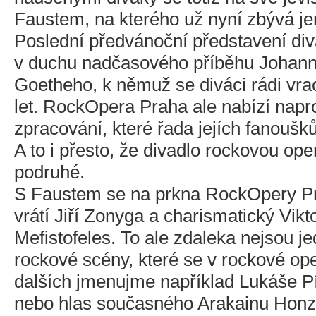
Faustem, na kterého už nyní zbývá je
Poslední předvánoční představení di
v duchu nadčasového příběhu Johan
Goetheho, k němuž se diváci rádi vrac
let. RockOpera Praha ale nabízí napro
zpracování, které řada jejích fanoušků
A to i přesto, že divadlo rockovou ope
podruhé.
S Faustem se na prkna RockOpery Prah
vrátí Jiří Zonyga a charismatický Vikt
Mefistofeles. To ale zdaleka nejsou 
rockové scény, které se v rockové ope
dalších jmenujme například Lukáše Pí
nebo hlas současného Arakainu Hon