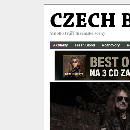
CZECH 
Mnoho tváří tuzemské scény
Aktuality
Fresh Blood
Rozhovory
R