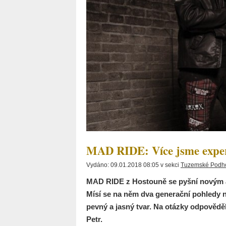
MAD RIDE: Více jsme exper
Vydáno: 09.01.2018 08:05 v sekci
Tuzemské Podh
MAD RIDE z Hostouně se pyšní novým al
Mísí se na něm dva generační pohledy n
pevný a jasný tvar. Na otázky odpověděl
Petr.