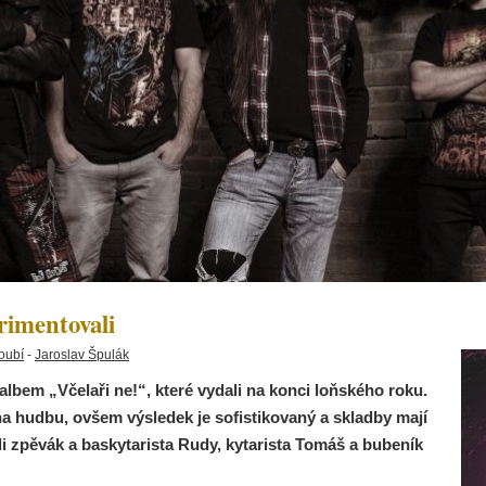
imentovali
oubí
-
Jaroslav Špulák
bem „Včelaři ne!“, které vydali na konci loňského roku.
a hudbu, ovšem výsledek je sofistikovaný a skladby mají
i zpěvák a baskytarista Rudy, kytarista Tomáš a bubeník