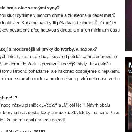
ele hraje otec se svými syny?
moji kluci bydlíme v jednom domě a zkušebna je deset metrů
dnotit. Jen Kuba od nás bydlí pětadvacet kilometrů. Zkoušky
e někdy postavený před hotovou skladbu a má jen minimum času
.
ázejí s modernějšími prvky do tvorby, a naopak?
h letech, zatímco kluci, i když od pěti let sami a dobrovolně
 se derou dopředu a prosazují i novější styly. Je vlastně i
vůli tomu i trochu pohádáme, ale nakonec dospějeme k nějakému
mbinace staršího rocku a modernějších prvků dělá naší tvorbu
aři ne!“?
nace názvů písniček „Včelař“ a „Miloši Ne!“. Návrh obalu
, který od nás dostal texty a muziku. Zbytek byl na něm. Přišel
t, že se mu obal opravdu povedl.
ba „Bába“ z roku 2016?