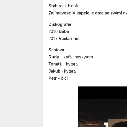
Styl:
rock bigbít
Zajímavost:
V kapele je otec se svými 
Diskografie
2016
Bába
2017
Včelaři
ne!
Sestava
Rudy
– zpěv, baskytara
Tomáš
– kytara
Jakub
- kytara
Petr
– bicí