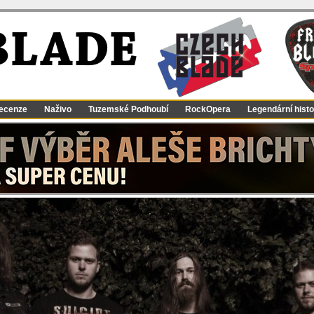
BLADE
ecenze
Naživo
Tuzemské Podhoubí
RockOpera
Legendární histo