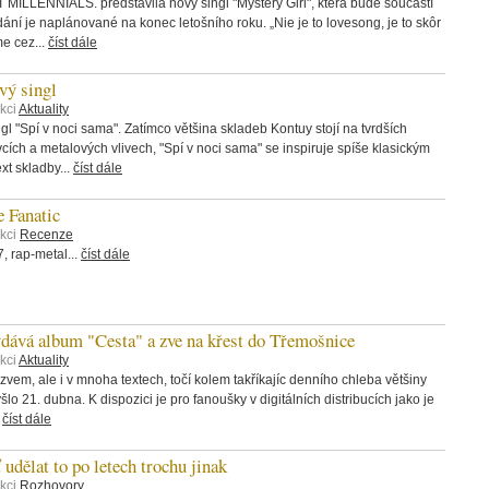
 MILLENNIALS. představila nový singl "Mystery Girl", která bude součástí
ání je naplánované na konec letošního roku. „Nie je to lovesong, je to skôr
me cez...
číst dále
ý singl
kci
Aktuality
 "Spí v noci sama". Zatímco většina skladeb Kontuy stojí na tvrdších
rvcích a metalových vlivech, "Spí v noci sama" se inspiruje spíše klasickým
t skladby...
číst dále
 Fanatic
ekci
Recenze
 rap-metal...
číst dále
á album "Cesta" a zve na křest do Třemošnice
kci
Aktuality
zvem, ale i v mnoha textech, točí kolem takříkajíc denního chleba většiny
šlo 21. dubna. K dispozici je pro fanoušky v digitálních distribucích jako je
.
číst dále
ělat to po letech trochu jinak
ekci
Rozhovory