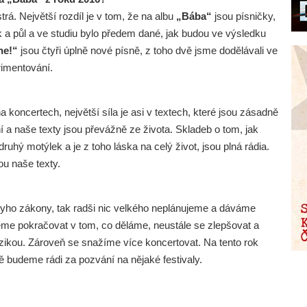
rá. Největší rozdíl je v tom, že na albu
„Bába“
jsou písničky,
ok a půl a ve studiu bylo předem dané, jak budou ve výsledku
ne!“
jsou čtyři úplně nové písně, z toho dvě jsme dodělávali ve
rimentování.
a koncertech, největší síla je asi v textech, které jsou zásadně
 naše texty jsou převážně ze života. Skladeb o tom, jak
ruhý motýlek a je z toho láska na celý život, jsou plná rádia.
ou naše texty.
phyho zákony, tak radši nic velkého neplánujeme a dáváme
ceme pokračovat v tom, co děláme, neustále se zlepšovat a
zikou. Zároveň se snažíme více koncertovat. Na tento rok
 budeme rádi za pozvání na nějaké festivaly.