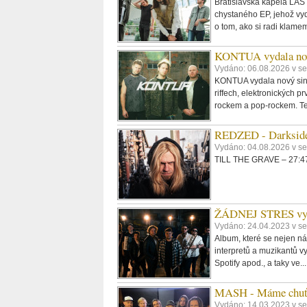
Bratislavská kapela LAST
chystaného EP, jehož vyd
o tom, ako si radi klame
KONTUA vydala nov
Vydáno: 06.08.2026 v se
KONTUA vydala nový singl
riffech, elektronických p
rockem a pop-rockem. Tex
REDZED - Darkside
Vydáno: 04.08.2026 v s
TILL THE GRAVE – 27:47,
ŽÁDNEJ STRES vydáv
Vydáno: 24.04.2023 v se
Album, které se nejen ná
interpretů a muzikantů vy
Spotify apod., a taky ve..
MASH - Máme chuť ud
Vydáno: 14.03.2023 v s