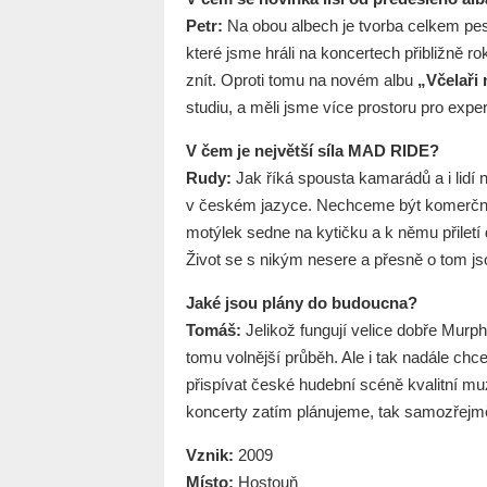
Petr:
Na obou albech je tvorba celkem pest
které jsme hráli na koncertech přibližně r
znít. Oproti tomu na novém albu
„Včelaři 
studiu, a měli jsme více prostoru pro expe
V čem je největší síla MAD RIDE?
Rudy:
Jak říká spousta kamarádů a i lidí n
v českém jazyce. Nechceme být komerční a
motýlek sedne na kytičku a k němu přiletí d
Život se s nikým nesere a přesně o tom js
Jaké jsou plány do budoucna?
Tomáš:
Jelikož fungují velice dobře Mur
tomu volnější průběh. Ale i tak nadále ch
přispívat české hudební scéně kvalitní mu
koncerty zatím plánujeme, tak samozřejmě
Vznik:
2009
Místo:
Hostouň