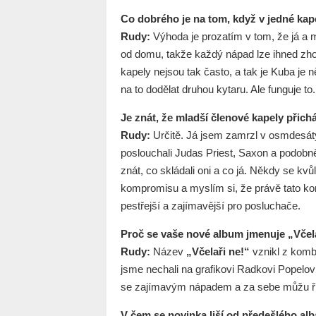
Co dobrého je na tom, když v jedné kap
Rudy:
Výhoda je prozatím v tom, že já a 
od domu, takže každý nápad lze ihned zho
kapely nejsou tak často, a tak je Kuba j
na to dodělat druhou kytaru. Ale funguje to
Je znát, že mladší členové kapely přich
Rudy:
Určitě. Já jsem zamrzl v osmdesátýc
poslouchali Judas Priest, Saxon a podobně,
znát, co skládali oni a co já. Někdy se k
kompromisu a myslím si, že právě tato ko
pestřejší a zajímavější pro posluchače.
Proč se vaše nové album jmenuje „Včel
Rudy:
Název
„Včelaři ne!“
vznikl z kombi
jsme nechali na grafikovi Radkovi Popelovi
se zajímavým nápadem a za sebe můžu říc
V čem se novinka liší od předešlého al