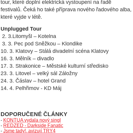
tour, které doplní elektrická vystoupení na řadě
festivalů. Čeká ho také příprava nového řadového alba,
které vyjde v létě.
Unplugged Tour
2. 3.Litomyšl – Kotelna
3. 3. Pec pod Sněžkou – Klondike
10. 3. Klatovy – Stálá divadelní scéna Klatovy
16. 3. Mělník – divadlo
17. 3. Strakonice – Městské kulturní středisko
23. 3. Litovel – velký sál Záložny
24. 3. Čáslav – hotel Grand
14. 4. Pelhřimov - KD Máj
DOPORUČENÉ ČLÁNKY
-
KONTUA vydala nový singl
-
REDZED - Darkside Fanatic
-
Jsme tady!, avizují TRY4