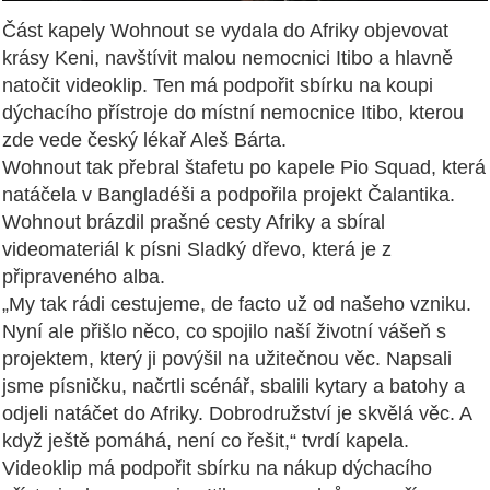
Část kapely Wohnout se vydala do Afriky objevovat
krásy Keni, navštívit malou nemocnici Itibo a hlavně
natočit videoklip. Ten má podpořit sbírku na koupi
dýchacího přístroje do místní nemocnice Itibo, kterou
zde vede český lékař Aleš Bárta.
Wohnout tak přebral štafetu po kapele Pio Squad, která
natáčela v Bangladéši a podpořila projekt Čalantika.
Wohnout brázdil prašné cesty Afriky a sbíral
videomateriál k písni Sladký dřevo, která je z
připraveného alba.
„My tak rádi cestujeme, de facto už od našeho vzniku.
Nyní ale přišlo něco, co spojilo naší životní vášeň s
projektem, který ji povýšil na užitečnou věc. Napsali
jsme písničku, načrtli scénář, sbalili kytary a batohy a
odjeli natáčet do Afriky. Dobrodružství je skvělá věc. A
když ještě pomáhá, není co řešit,“ tvrdí kapela.
Videoklip má podpořit sbírku na nákup dýchacího