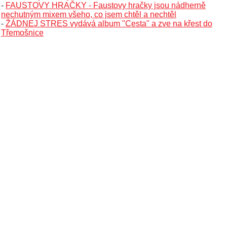
-
FAUSTOVY HRAČKY - Faustovy hračky jsou nádherně
nechutným mixem všeho, co jsem chtěl a nechtěl
-
ŽÁDNEJ STRES vydává album "Cesta" a zve na křest do
Třemošnice