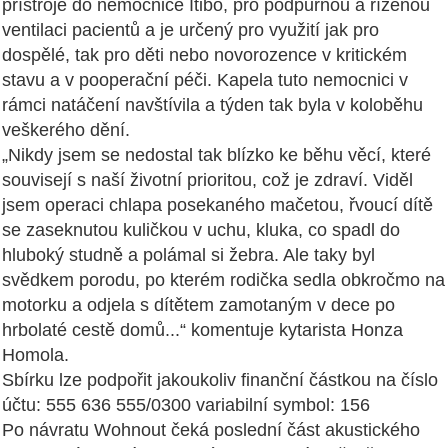
přístroje do nemocnice Itibo, pro podpůrnou a řízenou
ventilaci pacientů a je určený pro využití jak pro
dospělé, tak pro děti nebo novorozence v kritickém
stavu a v pooperační péči. Kapela tuto nemocnici v
rámci natáčení navštívila a týden tak byla v koloběhu
veškerého dění.
„Nikdy jsem se nedostal tak blízko ke běhu věcí, které
souvisejí s naší životní prioritou, což je zdraví. Viděl
jsem operaci chlapa posekaného mačetou, řvoucí dítě
se zaseknutou kuličkou v uchu, kluka, co spadl do
hluboký studně a polámal si žebra. Ale taky byl
svědkem porodu, po kterém rodička sedla obkročmo na
motorku a odjela s dítětem zamotaným v dece po
hrbolaté cestě domů...“ komentuje kytarista Honza
Homola.
Sbírku lze podpořit jakoukoliv finanční částkou na číslo
účtu: 555 636 555/0300 variabilní symbol: 156
Po návratu Wohnout čeká poslední část akustického