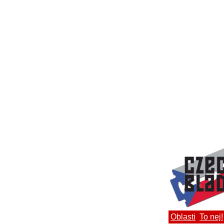
Oblasti
To nej!