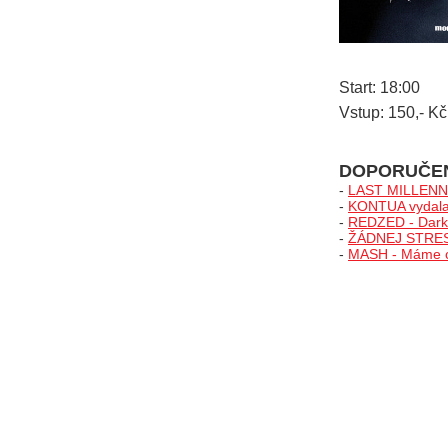
Start: 18:00
Vstup: 150,- Kč
DOPORUČE
-
LAST MILLENNIA
-
KONTUA vydala 
-
REDZED - Darks
-
ŽÁDNEJ STRES v
-
MASH - Máme chu