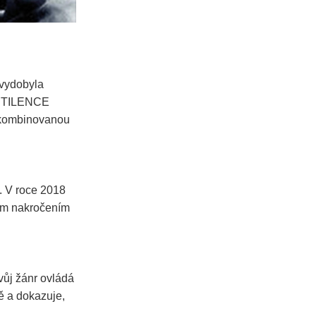
 vydobyla
ESTILENCE
u kombinovanou
. V roce 2018
ným nakročením
vůj žánr ovládá
ně a dokazuje,