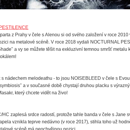
PESTILENCE
parta z Prahy v čele s Alenou si od svého založení v roce 2010
ozici na metalové scéně. V roce 2018 vydali NOCTURNAL P
Shade" a vy se můžete těšit na exkluzivní temnou smršť metal
vokálem!
t s nádechem melodeathu - to jsou NOISEBLEED v čele s Evou
Asymbiosis" a v současné době chystají druhou placku s výraz
asakr, který chcete vidět na živo!
C zaplesá srdce radostí, protože tahle banda v čele s Jane s
kapela vznikla teprve nedávno (v roce 2017), stihla toho už hod
talové scéně má neochvějnou pozici.