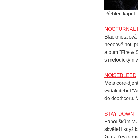
Přehled kapel:
NOCTURNAL 
Blackmetalová 
neochvějnou p
album "Fire & 
s melodickým 
NOISEBLEED
Metalcore-djen
vydali debut "
do deathcoru. M
STAY DOWN
Fanouškům MC/H
skvěle! I když 
že na české me