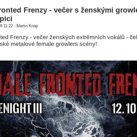
onted Frenzy - večer s ženskými growl
pici
9 11:22 - Martin Knap
ed Frenzy - večer ženských extrémních vokálů - ček
eské metalové female growlers scény!