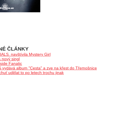
NÉ ČLÁNKY
LS. navštívila Mystery Girl
nový singl
ide Fanatic
ydává album "Cesta" a zve na křest do Třemošnice
ť udělat to po letech trochu jinak