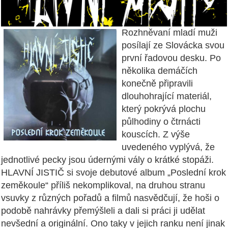
Rozhněvaní mladí muži
posílají ze Slovácka svou
první řadovou desku. Po
několika demáčích
konečně připravili
dlouhohrající materiál,
který pokrývá plochu
půlhodiny o čtrnácti
kouscích. Z výše
uvedeného vyplývá, že
jednotlivé pecky jsou údernými vály o krátké stopáži.
HLAVNÍ JISTIČ si svoje debutové album „Poslední krok
zeměkoule“ příliš nekomplikoval, na druhou stranu
vsuvky z různých pořadů a filmů nasvědčují, že hoši o
podobě nahrávky přemýšleli a dali si práci ji udělat
nevšední a originální. Ono taky v jejich ranku není jinak