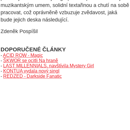
muzikantským umem, solidní textařinou a chutí na sobě
pracovat, což oprávněně vzbuzuje zvědavost, jaká
bude jejich deska následující.
Zdeněk Pospíšil
DOPORUČENÉ ČLÁNKY
-
ACID ROW - Magic
-
ŠKWOR se ocitli Na hraně
-
LAST MILLENNIALS. navštívila Mystery Girl
-
KONTUA vydala nový singl
-
REDZED - Darkside Fanatic