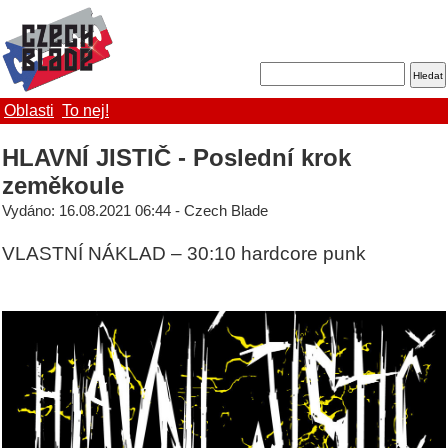
Oblasti
To nej!
HLAVNÍ JISTIČ - Poslední krok
zeměkoule
Vydáno: 16.08.2021 06:44 - Czech Blade
VLASTNÍ NÁKLAD – 30:10 hardcore punk