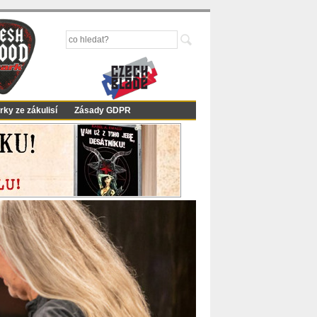
rky ze zákulisí
Zásady GDPR