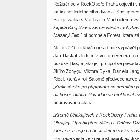
Režisér se v RockOpeře Praha objevil i v 
zatím posledního alba divadla. Spoluprác
Steigerwalda s Václavem Marhoulem ovšem
kapela King Size píseň Poslední mohykán z
Mazaný Filip,"
připomněla Forest, která zár
Nejnovější rocková opera bude vyprávět př
Jan Tláskal. Jedním z vrcholů večera pak
božský hlas, a jako její protipól se předs
Jiřího Zonygu, Viktora Dyka, Danielu Lan
Ricci, která v roli Salomé předvede tanec
„Kvůli náročným přípravám na premiéru jsm
na konec dubna. Původně se měl konat už
připravované akci.
„Kromě účinkujících z RockOpery Praha, kt
Ukrajiny. Uprchli před válkou z Oděsy. Di
který se věnuje orchestrálnímu rocku s u
Formace vešla ve známost například díky 