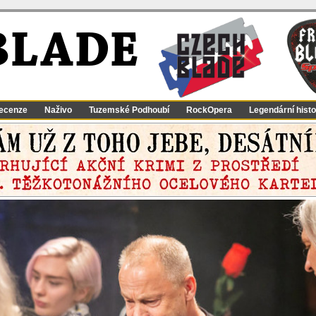
BLADE
ecenze
Naživo
Tuzemské Podhoubí
RockOpera
Legendární histo