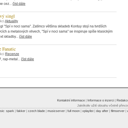
me cez...
číst dále
ý singl
kci
Aktuality
 "Spí v noci sama". Zatímco většina skladeb Kontuy stojí na tvrdších
rvcích a metalových vlivech, "Spí v noci sama" se inspiruje spíše klasickým
t skladby...
číst dále
 Fanatic
ekci
Recenze
 rap-metal...
číst dále
Kontaktní informace
|
Informace o inzerci
|
Redakc
Jakékoliv užití obsahu včetně převz
sic
:
spark
|
fakker
|
czech blade
|
musicserver
|
full moon
|
xplaylist
|
day after
|
filmserver
|