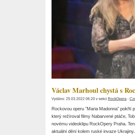
Václav Marhoul chystá s Ro
Vydáno: 25.03.2022 06:20 v sekci
RockOpera
-
Cz
Rockovou operu "Maria Madonna" pokřtí př
který režíroval filmy Nabarvené ptáče, To
novému videoklipu RockOpery Praha. Ten 
aktuální dění kolem ruské invaze Ukrajiny.