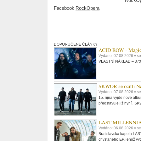
RockOp
Facebook
RockOpera
DOPORUČENÉ ČLÁNKY
ACID ROW - Magi
Vydáno: 07.08.2026 v s
VLASTNÍ NÁKLAD – 37:09
ŠKWOR se ocitli Na
Vydáno: 07.08.2026 v se
15. října vyjde nové al
představuje již nyní. 
LAST MILLENNIALS.
Vydáno: 06.08.2026 v se
Bratislavská kapela LAST
chystaného EP, jehož vyd