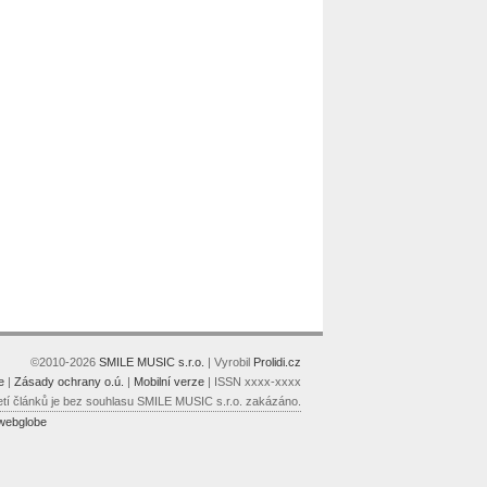
©2010-2026
SMILE MUSIC s.r.o.
| Vyrobil
Prolidi.cz
e
|
Zásady ochrany o.ú.
|
Mobilní verze
| ISSN xxxx-xxxx
etí článků je bez souhlasu SMILE MUSIC s.r.o. zakázáno.
webglobe