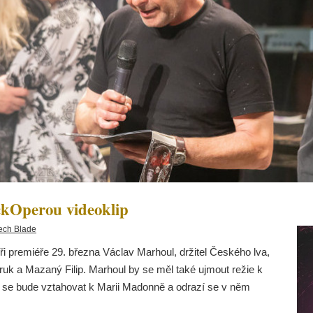
ckOperou videoklip
ech Blade
i premiéře 29. března Václav Marhoul, držitel Českého lva,
bruk a Mazaný Filip. Marhoul by se měl také ujmout režie k
se bude vztahovat k Marii Madonně a odrazí se v něm