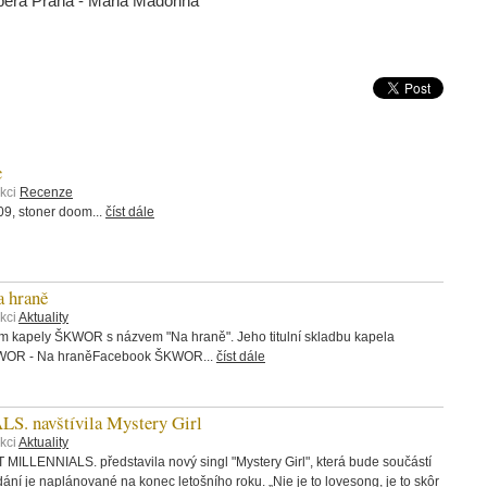
era Praha - Maria Madonna
c
ekci
Recenze
, stoner doom...
číst dále
 hraně
kci
Aktuality
bum kapely ŠKWOR s názvem "Na hraně". Jeho titulní skladbu kapela
ŠKWOR - Na hraněFacebook ŠKWOR...
číst dále
 navštívila Mystery Girl
kci
Aktuality
 MILLENNIALS. představila nový singl "Mystery Girl", která bude součástí
ání je naplánované na konec letošního roku. „Nie je to lovesong, je to skôr