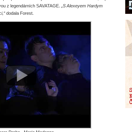
ivou z legendárních SAVATAGE.
„S Alexeyem Hardym
i,“
dodala Forest.