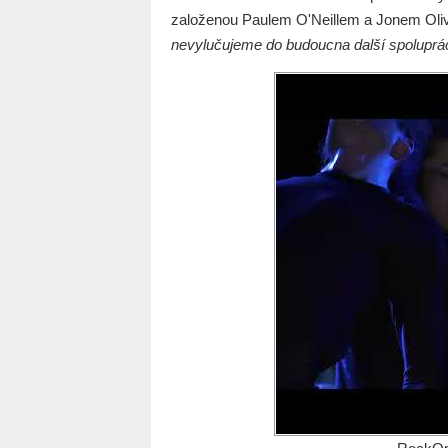
založenou Paulem O'Neillem a Jonem Ol
nevylučujeme do budoucna další spoluprác