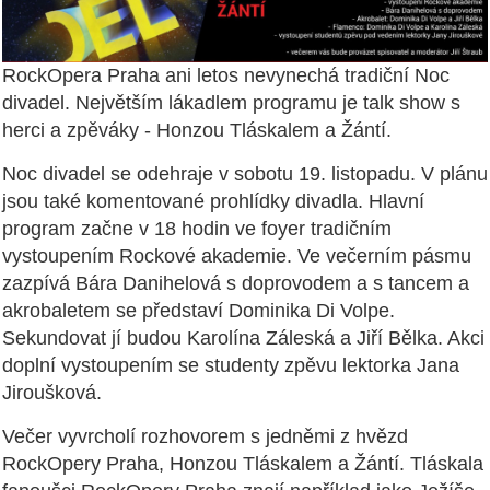
RockOpera Praha ani letos nevynechá tradiční Noc
divadel. Největším lákadlem programu je talk show s
herci a zpěváky - Honzou Tláskalem a Žántí.
Noc divadel se odehraje v sobotu 19. listopadu. V plánu
jsou také komentované prohlídky divadla. Hlavní
program začne v 18 hodin ve foyer tradičním
vystoupením Rockové akademie. Ve večerním pásmu
zazpívá Bára Danihelová s doprovodem a s tancem a
akrobaletem se představí Dominika Di Volpe.
Sekundovat jí budou Karolína Záleská a Jiří Bělka. Akci
doplní vystoupením se studenty zpěvu lektorka Jana
Jiroušková.
Večer vyvrcholí rozhovorem s jedněmi z hvězd
RockOpery Praha, Honzou Tláskalem a Žántí. Tláskala