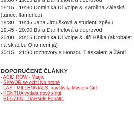
19:15 - 19:30 Dominika Di Volpe & Karolína Záleská
(tanec, flamenco)
19:30 - 19:45 Jana Jiroušková a studenti zpěvu
19:45 - 20:00 Bára Danihelová a doprovod
20:00 - 20:15 Dominika Di Volpe & Jiří Bělka (akrobalet
na skladbu Ona není já)
20:15 - 21:30 rozhovory s Honzou Tláskalem a Žántí
DOPORUČENÉ ČLÁNKY
-
ACID ROW - Magic
-
ŠKWOR se ocitli Na hraně
-
LAST MILLENNIALS. navštívila Mystery Girl
-
KONTUA vydala nový singl
-
REDZED - Darkside Fanatic