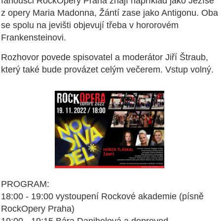
fanoušci RockOpery Praha znají například jako Ježíše
z opery Maria Madonna, Žántí zase jako Antigonu. Oba
se spolu na jevišti objevují třeba v hororovém
Frankensteinovi.
Rozhovor povede spisovatel a moderátor Jiří Štraub,
který také bude provázet celým večerem. Vstup volný.
PROGRAM:
18:00 - 19:00 vystoupení Rockové akademie (písně
RockOpery Praha)
19:00 - 19:15 Bára Danihelová a doprovod