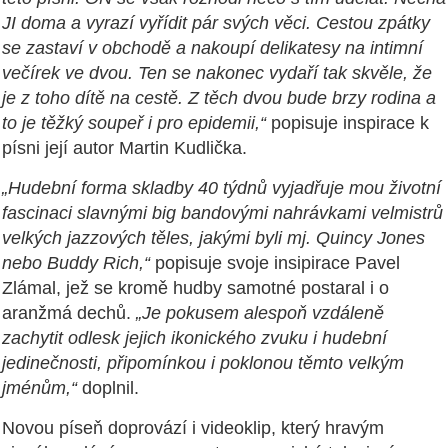
JI doma a vyrazí vyřídit pár svých věci. Cestou zpátky
se zastaví v obchodě a nakoupí delikatesy na intimní
večírek ve dvou. Ten se nakonec vydaří tak skvěle, že
je z toho dítě na cestě. Z těch dvou bude brzy rodina a
to je těžký soupeř i pro epidemii,“
popisuje inspirace k
písni její autor Martin Kudlička.
„Hudební forma skladby 40 týdnů vyjadřuje mou životní
fascinaci slavnými big bandovými nahrávkami velmistrů
velkých jazzových těles, jakými byli mj. Quincy Jones
nebo Buddy Rich,“
popisuje svoje insipirace Pavel
Zlámal, jež se kromě hudby samotné postaral i o
aranžmá dechů.
„Je pokusem alespoň vzdáleně
zachytit odlesk jejich ikonického zvuku i hudební
jedinečnosti, připomínkou i poklonou těmto velkým
jménům,“
doplnil.
Novou píseň doprovází i videoklip, který hravým