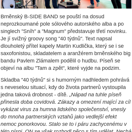
Brněnský B-SIDE BAND se pouští na dosud
neprozkoumané pole sólového autorského alba a po
singlech "Sníh" a "Magnum" představuje třetí novinku.
Je jí svižný groovy song "40 týdnů". Text napsal
dlouholetý přítel kapely Martin Kudlička, který se i se
saxofonistou, skladatelem a aranžérem brněnského big
bandu Pavlem Zlámalem podělil o hudbu. Píseň se
objeví na albu "Tam a zpět", které vyjde na podzim.
Skladba "40 týdnů" si s humorným nadhledem pohrává
s neveselou situací, kdy do života partnerů vystoupila
jedna taková drobnost - dítě.
„Nápad na tuhle píseň
přinesla doba covidová. Zákazy a omezení mající za cíl
vykázat virus za humna lidského společenství, vnesly
do mnoha partnerských vztahů jako vedlejší efekt
nemoc ponorkovou. Stalo se to i páru zachycenému v
této písni. ON se však rozhodl něco s tím udělat. Nechá