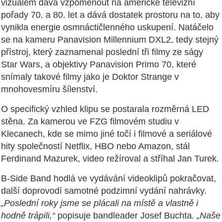
vizuálem dává vzpomenout na americké televizní
pořady 70. a 80. let a dává dostatek prostoru na to, aby
vynikla energie osmnáctičlenného uskupení. Natáčelo
se na kameru Panavision Millennium DXL2, tedy stejný
přístroj, který zaznamenal poslední tři filmy ze ságy
Star Wars, a objektivy Panavision Primo 70, které
snímaly takové filmy jako je Doktor Strange v
mnohovesmíru šílenství.
O specifický vzhled klipu se postarala rozměrná LED
stěna. Za kamerou ve FZG filmovém studiu v
Klecanech, kde se mimo jiné točí i filmové a seriálové
hity společností Netflix, HBO nebo Amazon, stál
Ferdinand Mazurek, video režíroval a stříhal Jan Turek.
B-Side Band hodlá ve vydávání videoklipů pokračovat,
další doprovodí samotné podzimní vydání nahrávky.
„Poslední roky jsme se plácali na místě a vlastně i
hodně trápili,“
popisuje bandleader Josef Buchta.
„Naše