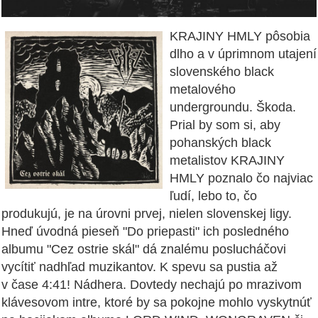
KRAJINY HMLY pôsobia
dlho a v úprimnom utajení
slovenského black
metalového
undergroundu. Škoda.
Prial by som si, aby
pohanských black
metalistov KRAJINY
HMLY poznalo čo najviac
ľudí, lebo to, čo
produkujú, je na úrovni prvej, nielen slovenskej ligy.
Hneď úvodná pieseň "Do priepasti" ich posledného
albumu "Cez ostrie skál" dá znalému poslucháčovi
vycítiť nadhľad muzikantov. K spevu sa pustia až
v čase 4:41! Nádhera. Dovtedy nechajú po mrazivom
klávesovom intre, ktoré by sa pokojne mohlo vyskytnúť