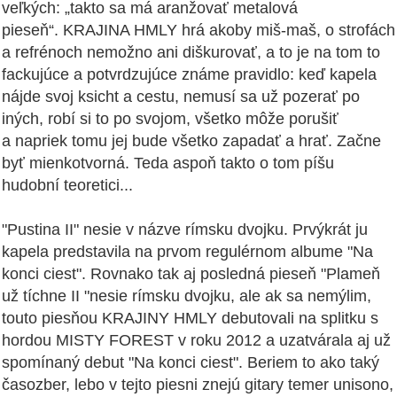
veľkých: „takto sa má aranžovať metalová
pieseň“. KRAJINA HMLY hrá akoby miš-maš, o strofách
a refrénoch nemožno ani diškurovať, a to je na tom to
fackujúce a potvrdzujúce známe pravidlo: keď kapela
nájde svoj ksicht a cestu, nemusí sa už pozerať po
iných, robí si to po svojom, všetko môže porušiť
a napriek tomu jej bude všetko zapadať a hrať. Začne
byť mienkotvorná. Teda aspoň takto o tom píšu
hudobní teoretici...
"Pustina II" nesie v názve rímsku dvojku. Prvýkrát ju
kapela predstavila na prvom regulérnom albume "Na
konci ciest". Rovnako tak aj posledná pieseň "Plameň
už tíchne II "nesie rímsku dvojku, ale ak sa nemýlim,
touto piesňou KRAJINY HMLY debutovali na splitku s
hordou MISTY FOREST v roku 2012 a uzatvárala aj už
spomínaný debut "Na konci ciest". Beriem to ako taký
časozber, lebo v tejto piesni znejú gitary temer unisono,