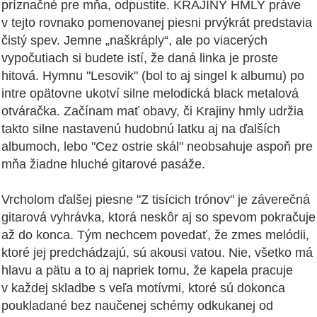
príznačné pre mňa, odpustite. KRAJINY HMLY práve
v tejto rovnako pomenovanej piesni prvýkrát predstavia
čistý spev. Jemne „naškráply“, ale po viacerých
vypočutiach si budete istí, že daná linka je proste
hitová. Hymnu "Lesovik" (bol to aj singel k albumu) po
intre opätovne ukotví silne melodická black metalová
otváračka. Začínam mať obavy, či Krajiny hmly udržia
takto silne nastavenú hudobnú latku aj na ďalších
albumoch, lebo "Cez ostrie skál" neobsahuje aspoň pre
mňa žiadne hluché gitarové pasáže.
Vrcholom ďalšej piesne "Z tisícich trónov" je záverečná
gitarová vyhrávka, ktorá neskôr aj so spevom pokračuje
až do konca. Tým nechcem povedať, že zmes melódii,
ktoré jej predchádzajú, sú akousi vatou. Nie, všetko má
hlavu a pätu a to aj napriek tomu, že kapela pracuje
v každej skladbe s veľa motívmi, ktoré sú dokonca
poukladané bez naučenej schémy odkukanej od