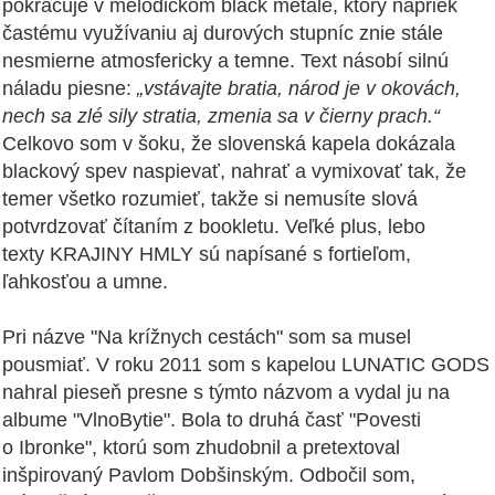
pokračuje v melodickom black metale, ktorý napriek
častému využívaniu aj durových stupníc znie stále
nesmierne atmosfericky a temne. Text násobí silnú
náladu piesne:
„vstávajte bratia, národ je v okovách,
nech sa zlé sily stratia, zmenia sa v čierny prach.“
Celkovo som v šoku, že slovenská kapela dokázala
blackový spev naspievať, nahrať a vymixovať tak, že
temer všetko rozumieť, takže si nemusíte slová
potvrdzovať čítaním z bookletu. Veľké plus, lebo
texty KRAJINY HMLY sú napísané s fortieľom,
ľahkosťou a umne.
Pri názve "Na krížnych cestách" som sa musel
pousmiať. V roku 2011 som s kapelou LUNATIC GODS
nahral pieseň presne s týmto názvom a vydal ju na
albume "VlnoBytie". Bola to druhá časť "Povesti
o Ibronke", ktorú som zhudobnil a pretextoval
inšpirovaný Pavlom Dobšinským. Odbočil som,