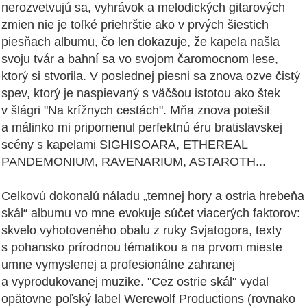
nerozvetvujú sa, vyhrávok a melodických gitarových
zmien nie je toľké priehrštie ako v prvých šiestich
piesňach albumu, čo len dokazuje, že kapela našla
svoju tvár a bahní sa vo svojom čaromocnom lese,
ktorý si stvorila. V poslednej piesni sa znova ozve čistý
spev, ktorý je naspievaný s väčšou istotou ako štek
v šlágri "Na krížnych cestách". Mňa znova potešil
a málinko mi pripomenul perfektnú éru bratislavskej
scény s kapelami SIGHISOARA, ETHEREAL
PANDEMONIUM, RAVENARIUM, ASTAROTH...
Celkovú dokonalú náladu „temnej hory a ostria hrebeňa
skál“ albumu vo mne evokuje súčet viacerých faktorov:
skvelo vyhotoveného obalu z ruky Svjatogora, texty
s pohansko prírodnou tématikou a na prvom mieste
umne vymyslenej a profesionálne zahranej
a vyprodukovanej muzike. "Cez ostrie skál" vydal
opätovne poľský label Werewolf Productions (rovnako