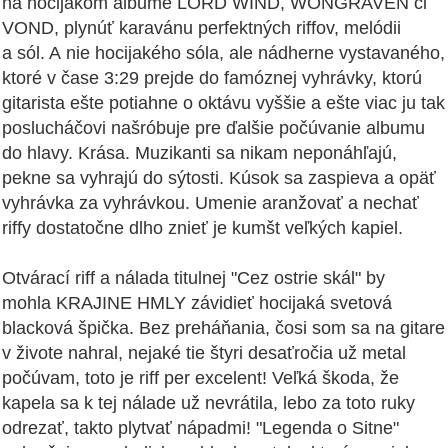
na hocijakom albume LORD WIND, WONGRAVEN či
VOND, plynúť karavánu perfektných riffov, melódii
a sól. A nie hocijakého sóla, ale nádherne vystavaného,
ktoré v čase 3:29 prejde do famóznej vyhrávky, ktorú
gitarista ešte potiahne o oktávu vyššie a ešte viac ju tak
poslucháčovi našróbuje pre ďalšie počúvanie albumu
do hlavy. Krása. Muzikanti sa nikam neponáhľajú,
pekne sa vyhrajú do sýtosti. Kúsok sa zaspieva a opäť
vyhrávka za vyhrávkou. Umenie aranžovať a nechať
riffy dostatočne dlho znieť je kumšt veľkých kapiel.
Otvárací riff a nálada titulnej "Cez ostrie skál" by
mohla KRAJINE HMLY závidieť hocijaká svetová
blacková špička. Bez preháňania, čosi som sa na gitare
v živote nahral, nejaké tie štyri desaťročia už metal
počúvam, toto je riff per excelent! Veľká škoda, že
kapela sa k tej nálade už nevrátila, lebo za toto ruky
odrezať, takto plytvať nápadmi! "Legenda o Sitne"