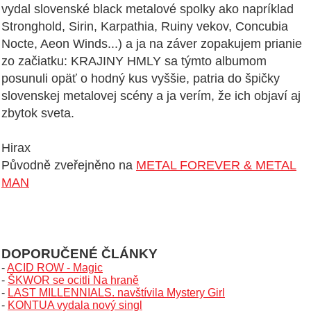
vydal slovenské black metalové spolky ako napríklad
Stronghold, Sirin, Karpathia, Ruiny vekov, Concubia
Nocte, Aeon Winds...) a ja na záver zopakujem prianie
zo začiatku: KRAJINY HMLY sa týmto albumom
posunuli opäť o hodný kus vyššie, patria do špičky
slovenskej metalovej scény a ja verím, že ich objaví aj
zbytok sveta.
Hirax
Původně zveřejněno na
METAL FOREVER & METAL
MAN
DOPORUČENÉ ČLÁNKY
-
ACID ROW - Magic
-
ŠKWOR se ocitli Na hraně
-
LAST MILLENNIALS. navštívila Mystery Girl
-
KONTUA vydala nový singl