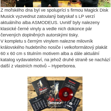
Z mořského dna byl ve spolupríci s firmou Magick Disk
Musick vyzvednut zatoulaný batyskaf s LP verzí
aktuálního alba ASMODEUS. Uvnitř byly nalezeny
klasické černé vinyly a vedle nich dokonce pár
červených doplněných autorskými tisky.
V kompletu s černým vinylem nalezne milovník
královského hudebního nosiče i velkoformátový plakát
60 x 60 cm s titulním motivem alba a dále aktuální
katalog vydavatelství, na jehož druhé straně se nachází
další z vlastních motivů – Hyperborea.