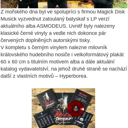
Z mořského dna byl ve spolupríci s firmou Magick Disk
Musick vyzvednut zatoulaný batyskaf s LP verzí
aktuálního alba ASMODEUS. Uvnitř byly nalezeny
klasické černé vinyly a vedle nich dokonce pár
červených doplněných autorskými tisky.
V kompletu s černým vinylem nalezne milovník
královského hudebního nosiče i velkoformátový plakát
60 x 60 cm s titulním motivem alba a dále aktuální
katalog vydavatelství, na jehož druhé straně se nachází
další z vlastních motivů – Hyperborea.