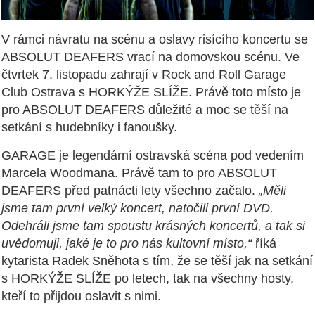
V rámci návratu na scénu a oslavy risícího koncertu se
ABSOLUT DEAFERS vrací na domovskou scénu. Ve
čtvrtek 7. listopadu zahrají v Rock and Roll Garage
Club Ostrava s HORKÝŽE SLÍŽE. Právě toto místo je
pro ABSOLUT DEAFERS důležité a moc se těší na
setkání s hudebníky i fanoušky.
GARAGE je legendární ostravská scéna pod vedením
Marcela Woodmana. Právě tam to pro ABSOLUT
DEAFERS před patnácti lety všechno začalo.
„Měli
jsme tam první velký koncert, natočili první DVD.
Odehráli jsme tam spoustu krásných koncertů, a tak si
uvědomuji, jaké je to pro nás kultovní místo,“
říká
kytarista Radek Sněhota s tím, že se těší jak na setkání
s HORKÝŽE SLÍŽE po letech, tak na všechny hosty,
kteří to přijdou oslavit s nimi.