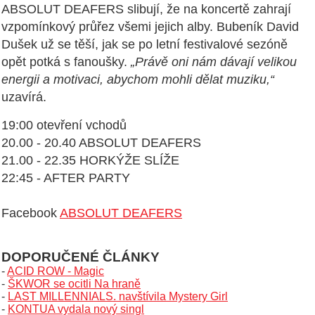
ABSOLUT DEAFERS slibují, že na koncertě zahrají
vzpomínkový průřez všemi jejich alby. Bubeník David
Dušek už se těší, jak se po letní festivalové sezóně
opět potká s fanoušky.
„Právě oni nám dávají velikou
energii a motivaci, abychom mohli dělat muziku,“
uzavírá.
19:00 otevření vchodů
20.00 - 20.40 ABSOLUT DEAFERS
21.00 - 22.35 HORKÝŽE SLÍŽE
22:45 - AFTER PARTY
Facebook
ABSOLUT DEAFERS
DOPORUČENÉ ČLÁNKY
-
ACID ROW - Magic
-
ŠKWOR se ocitli Na hraně
-
LAST MILLENNIALS. navštívila Mystery Girl
-
KONTUA vydala nový singl